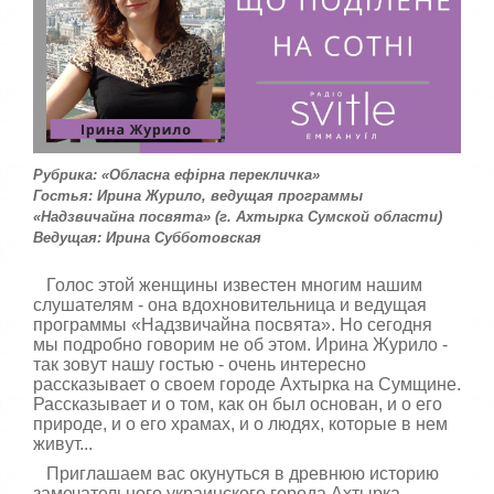
с
т
а
,
о
ц
е
н
и
Рубрика: «Обласна ефірна перекличка»
т
Гостья: Ирина Журило, ведущая программы
е
«Надзвичайна посвята» (г. Ахтырка Сумской области)
Ведущая: Ирина Субботовская
Голос этой женщины известен многим нашим
слушателям - она ​​вдохновительница и ведущая
программы «Надзвичайна посвята». Но сегодня
мы подробно говорим не об этом. Ирина Журило -
так зовут нашу гостью - очень интересно
рассказывает о своем городе Ахтырка на Сумщине.
Рассказывает и о том, как он был основан, и о его
природе, и о его храмах, и о людях, которые в нем
живут...
Приглашаем вас окунуться в древнюю историю
замечательного украинского города Ахтырка,