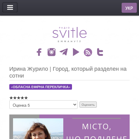
МЕНЮ
УКР
Ирина Журило | Город, который разделен на
сотни
«ОБЛАСНА ЕФІРНА ПЕРЕКЛИЧКА»
П
о
ж
а
л
у
й