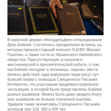
5
а
,
о
/
ц
е
5
н
и
т
е
В киевской церкви «Филадельфия» отпраздновали
День Библии. Состоялась праздничная встреча, на
которую пришли старший епископ УЦХВЕ Михаил
Паночко, а также гости из Украинского библейского
общества. Присутствующие услышали о
миссионерской и просветительской работе, о том,
как Библия попадает в больницы, тюрьмы, места
боевых действий, куда верующие люди несут луч
Божьей любви с помощью Священного Писания.
Интересно, что участникам продемонстрировали
экспозицию, в которой были представлены Библии
разных размеров. Можно было даже увидеть Книгу
книг размером не больше спичечной коробки.
Удивили также экземпляры Священного Писания,
которым уже 100, 300 и 400 лет.