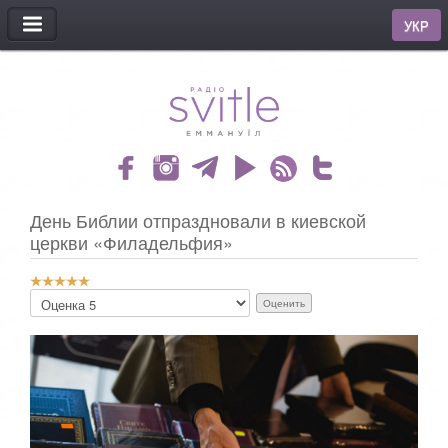
МЕНЮ
УКР
День Библии отпраздновали в киевской
церкви «Филадельфия»
Р
П
е
о
й
ж
т
а
и
л
н
у
г
й
:
с
т