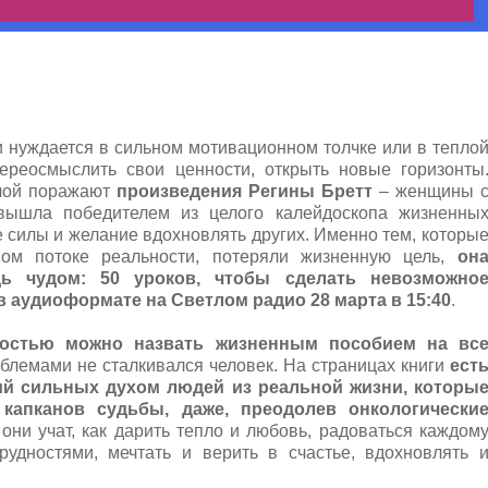
 нуждается в сильном мотивационном толчке или в тепло
ереосмыслить свои ценности, открыть новые горизонты
илой поражают
произведения Регины Бретт
– женщины 
 вышла победителем из целого калейдоскопа жизненны
е силы и желание вдохновлять других. Именно тем, которы
ном потоке реальности, потеряли жизненную цель,
он
ь чудом: 50 уроков, чтобы сделать невозможно
 аудиоформате на Светлом радио 28 марта в 15:40
.
ностью можно назвать жизненным пособием на вс
блемами не сталкивался человек. На страницах книги
ест
й сильных духом людей из реальной жизни, которы
капканов судьбы, даже, преодолев онкологически
они учат, как дарить тепло и любовь, радоваться каждом
рудностями, мечтать и верить в счастье, вдохновлять 