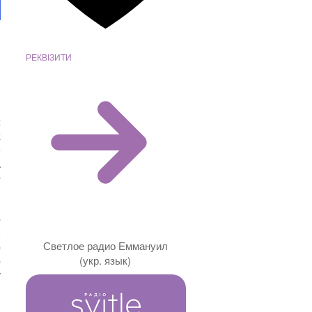
РЕКВІЗИТИ
й
.
с
х
е
а
е
е
ь
Светлое радио Еммануил
е
(укр. язык)
е
у
и