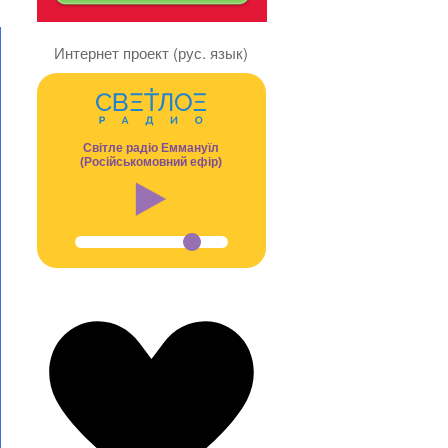
Интернет проект (рус. язык)
Світле радіо Еммануїл
(Російськомовний ефір)