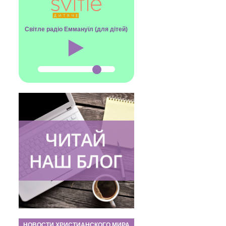
Світле радіо Еммануїл (для дітей)
НОВОСТИ ХРИСТИАНСКОГО МИРА