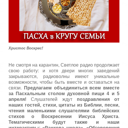
т
а
,
о
ц
е
н
и
т
Христос Воскрес!
е
Не смотря на карантин, Светлое радио продолжает
свою работу: и хотя двери многих заведений
закрываются, радиоволны имеют уникальные
возможности, чтобы быть вместе и оставаться на
связи.
Предлагаем объединиться всем вместе
за Пасхальным столом духовной пищи 4 и 5
апреля!
Слушателей ждут
поздравления от
наших гостей, стихи, цитаты из Библии, песни,
чтения маленькими слушателями библейских
стихов о Воскресении Иисуса Христа
.
Тематическими будут также и наши
интерактивы:
«Ранкова школа», «Обговорення