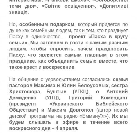
теми дня», «Світле освідчення», «Допитливі
знавці».
Но,
особенным подарком
, который придется по
душе как семейным людям, так и тем, кто празднует
Пасху в одиночестве –
проект «Пасха в кругу
семьи». Мы заглянем в гости к самым разным
людям, чтобы спросить, зачем праздновать
Пасху, что является самым главным в этом
празднике, как объединить семью вместе, что
такое крест и воскресение
.
На общение с удовольствием согласились
семья
пасторов Максима и Юлии Белоусовых, сестра
Христофора Буштын (УГКЦ), о. Антоний
Демиденко (УПЦ), Григорий Комендант
(президент «Украинского Библейского
Общества») и Максим Довгопол
(автор новой
детской программы на радио «Еммануїл»).
Их мы
будем слышать в эфире в течение всего
воскресного дня – 4 апреля.