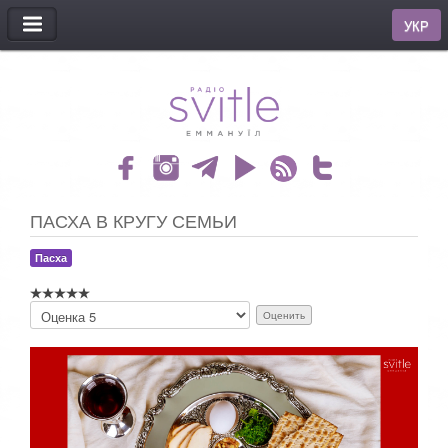
МЕНЮ
УКР
ПАСХА В КРУГУ СЕМЬИ
Пасха
П
о
ж
а
л
у
й
с