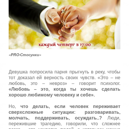
с
т
а
,
о
ц
е
н
и
т
«PRO-Стосунки»
е
Девушка попросила парня прыгнуть в реку, чтобы
тот доказал ей верность своих чувств. «Это – не
любовь, это – невроз» – говорит психолог.
«Любовь – это, когда ты хочешь сделать
хорошо любимому человеку и себе».
Но,
что делать, если человек переживает
сверхсложные ситуации: разговаривать,
молчать, поддерживать, осуждать..?
Люди,
пережившие трагедию, говорили, что сложнее