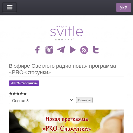
МЕНЮ
УКР
В эфире Светлого радио новая программа
«PRO-Стосунки»
«PRO-Стосунки»
П
о
ж
а
л
у
й