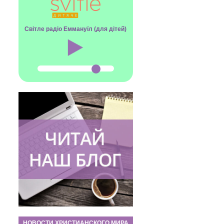
Світле радіо Еммануїл (для дітей)
НОВОСТИ ХРИСТИАНСКОГО МИРА