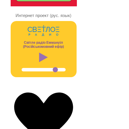
Интернет проект (рус. язык)
Світле радіо Еммануїл
(Російськомовний ефір)