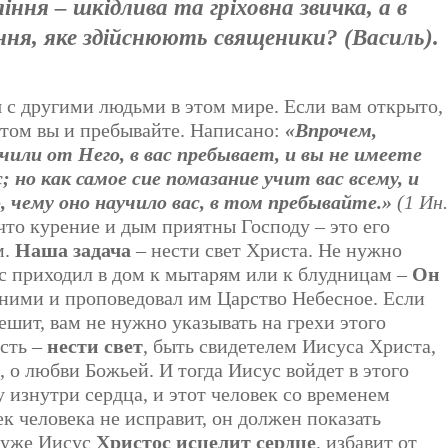
ння – шкідлива та гріховна звичка, а в
іння, яке здійснюють священики? (Василь).
я с другими людьми в этом мире. Если вам открыто,
 этом вы и пребывайте. Написано:
«Впрочем,
чили от Него, в вас пребывает, и вы не имеете
 но как самое сие помазание учит вас всему, и
 чему оно научило вас, в том пребывайте.»
(1 Ин.
 что курение и дым приятны Господу – это его
м.
Наша задача
– нести свет Христа. Не нужно
ус приходил в дом к мытарям или к блудницам –
Он
с ними и проповедовал им Царство Небесное. Если
шит, вам не нужно указывать на грехи этого
сть –
нести свет
, быть свидетелем Иисуса Христа,
, о любви Божьей. И тогда Иисус войдет в этого
у изнутри сердца, и этот человек со временем
ек человека не исправит, он должен показать
 уже Иисус
Христос исцелит сердце
, избавит от