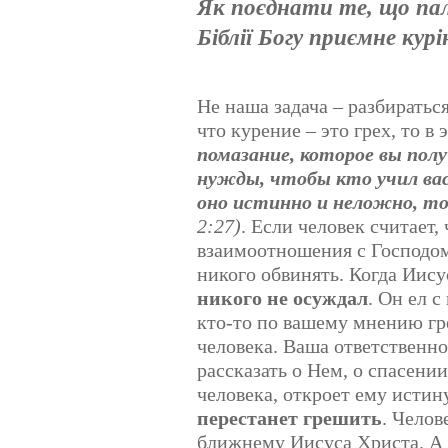
Як поєднати те, що палі
а
и
л
Біблії Богу приємне кур
н
у
г
й
:
с
т
Не наша задача – разбиратьс
5
а
что курение – это грех, то в
,
помазание, которое вы полу
о
/
ц
нужды, чтобы кто учил вас;
е
5
оно истинно и неложно, то,
н
2:27)
. Если человек считает,
и
т
взаимоотношения с Господо
е
никого обвинять. Когда Иис
никого не осуждал
. Он ел 
кто-то по вашему мнению гре
человека. Ваша ответственно
рассказать о Нем, о спасении
человека, откроет ему истин
перестанет грешить
. Челов
ближнему Иисуса Христа. А