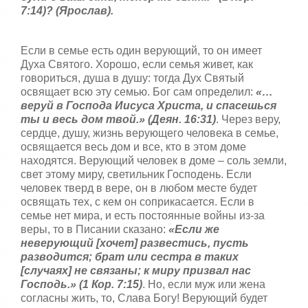
,
7:14)? (Ярослав).
о
ц
е
Если в семье есть один верующий, то он имеет
н
Духа Святого. Хорошо, если семья живет, как
и
говориться, душа в душу: тогда Дух Святый
т
е
освящает всю эту семью. Бог сам определил:
«…
веруй в Господа Иисуса Христа, и спасешься
ты и весь дом твой.» (Деян. 16:31)
. Через веру,
сердце, душу, жизнь верующего человека в семье,
освящается весь дом и все, кто в этом доме
находятся. Верующий человек в доме – соль земли,
свет этому миру, светильник Господень. Если
человек тверд в вере, он в любом месте будет
освящать тех, с кем он соприкасается. Если в
семье нет мира, и есть постоянные войны из-за
веры, то в Писании сказано:
«Если же
неверующий [хочет] развестись, пусть
разводится; брат или сестра в таких
[случаях] не связаны; к миру призвал нас
Господь.» (1 Кор. 7:15)
. Но, если муж или жена
согласны жить, то, Слава Богу! Верующий будет