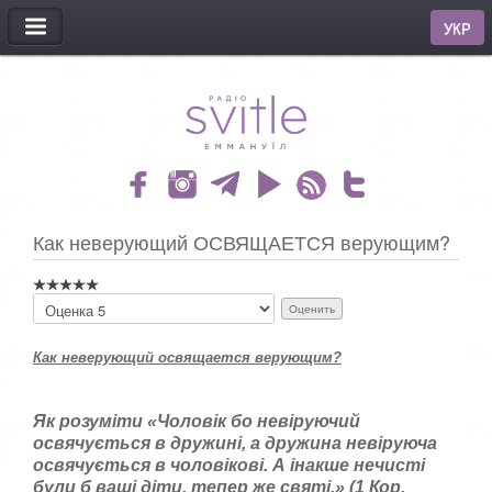
МЕНЮ
УКР
Как неверующий ОСВЯЩАЕТСЯ верующим?
П
о
ж
Как неверующий освящается верующим?
а
л
у
й
Як розуміти «Чоловік бо невіруючий
с
освячується в дружині, а дружина невіруюча
т
освячується в чоловікові. А інакше нечисті
а
були б ваші діти, тепер же святі.» (1 Кор.