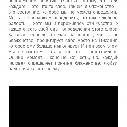
определение понятию счастья, потому что, для
т
5
а
каждого – это что-то свое. Так же и блаженство –
,
это состояние, которое мы не можем определить.
о
/
Мы также не можем определить, что такое любовь,
ц
радость, – хотя мы и переживаем эти чувства. У
е
5
каждого есть свой опыт определения этого слова.
н
Каждый человек, отвечая на вопрос, что такое
и
блаженство, процитирует свое место из Писания,
т
которое ему больше импонирует. И при всем этом,
е
мы не сможем сказать, что это – неправильно.
Общие моменты, конечно же, есть, но, каждый
человек определяет понятия блаженства, любви,
радости и т.д. по-своему.