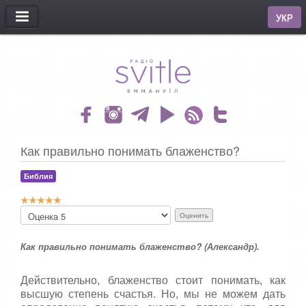
МЕНЮ
УКР
Как правильно понимать блаженство?
Библия
Р
П
е
о
й
ж
т
Как правильно понимать блаженство? (Александр).
а
и
л
н
у
г
Действительно, блаженство стоит понимать, как
й
:
высшую степень счастья. Но, мы не можем дать
с