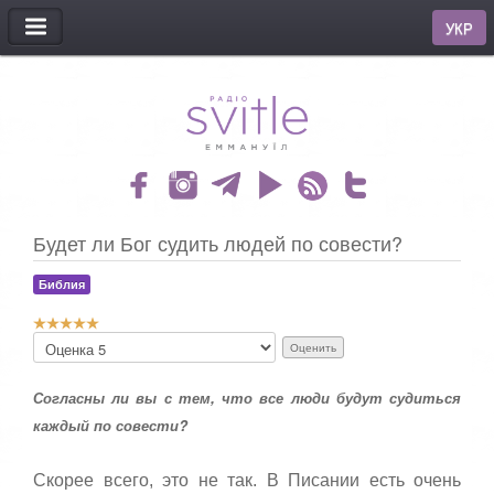
МЕНЮ
УКР
Будет ли Бог судить людей по совести?
Библия
Р
П
е
о
й
ж
т
Согласны ли вы с тем, что все люди будут судиться
а
и
л
каждый по совести?
н
у
г
й
:
с
Скорее всего, это не так. В Писании есть очень