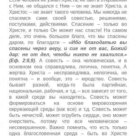
с Ним, не общался с Ним – он не знает Христа, а
Христос – не знает такого человека. Мы никогда не
спасемся сами своей совестью, решениями,
поступками, действиями. Спасение – только во
Христе, и только Он может нас спасти! На самом
деле, это очень большое благо, что мы спасены
даром, по благодати –
«Ибо благодатью вы
спасены через веру, и сие не от вас, Божий
дар: не от дел, чтобы никто не хвалился.»
(Еф. 2:8,9)
. А совесть – она человеческая, и в
основном она справедлива, логична, понятна. А
жертва Христа – несправедлива, нелогична, не
понятна – и вообще, это – юродство. Совесть
бывает разной, когда-то была партийная,
национальная, рабочая, и т.д. – все зависит от того,
в какой среде вы находитесь. Совесть может
формироваться на основе мировоззрения
окружающей среды (как все) и т.д. Совесть может
быть нечистой, может огрубеть сердце, оно может
очерстветь, потому что все человеческое –
несовершенное. Важно помнить, что есть только
одна благословенная среда – быть во Христе