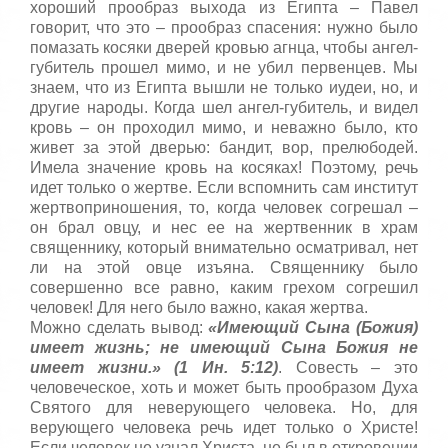
т
хороший прообраз выхода из Египта – Павел
5
а
говорит, что это – прообраз спасения: нужно было
,
помазать косяки дверей кровью агнца, чтобы ангел-
о
/
губитель прошел мимо, и не убил первенцев. Мы
ц
знаем, что из Египта вышли не только иудеи, но, и
е
5
другие народы. Когда шел ангел-губитель, и видел
н
кровь – он проходил мимо, и неважно было, кто
и
живет за этой дверью: бандит, вор, прелюбодей.
т
е
Имела значение кровь на косяках! Поэтому, речь
идет только о жертве. Если вспомнить сам институт
жертвоприношения, то, когда человек согрешал –
он брал овцу, и нес ее на жертвенник в храм
священнику, который внимательно осматривал, нет
ли на этой овце изъяна. Священнику было
совершенно все равно, каким грехом согрешил
человек! Для него было важно, какая жертва.
Можно сделать вывод:
«Имеющий Сына (Божия)
имеет жизнь; не имеющий Сына Божия не
имеет жизни.» (1 Ин. 5:12)
. Совесть – это
человеческое, хоть и может быть прообразом Духа
Святого для неверующего человека. Но, для
верующего человека речь идет только о Христе!
Если человек не узнал Христа, не был в откровении