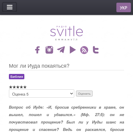
МЕНЮ
УКР
Мог ли Иуда покаяться?
Библия
П
о
ж
Вопрос об Иуде: «И, бросив сребренники в храме, он
а
л
вышел, пошел и удавился.» (Мф. 27:5): он не
у
почувствовал прощение? Был ли у Иуды шанс на
й
с
прощение и спасение? Ведь он раскаялся, бросив