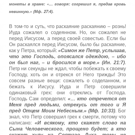
т
монеты в храме: «… говоря: согрешил я, предав кровь
а
невинную.» (Мф. 27:4).
,
о
ц
В том-то и суть, что раскаяние раскаянию – рознь!
е
Иуда сожалел о содеянном. Но, он сожалел не
н
перед Иисусом, а перед своей совестью. Если бы
и
Он раскаялся перед Иисусом, было бы раскаяние,
т
е
как у Петра, который:
«Симон же Петр, услышав,
что это Господь, опоясался одеждою, – ибо
он был наг, – и бросился в море.» (Ин. 21:7)
.
Петр ни секунды не ждал, чтобы побежать к своему
Господу, хоть он и отрекся от Него трижды! Это
совсем разные вещи: сожалеть о соделанном, и
бежать к Иисусу. Иуда и Петр совершили
одинаковый грех: они отреклись от Господа.
Господь Сам определил:
«… кто отречется от
Меня пред людьми, отрекусь от того и Я
пред Отцем Моим Небесным.» (Мф. 10:33)
. Бог
знал, что Петр совершил грех к смерти, потому что
написано:
«И всякому, кто скажет слово на
Сына Человеческого, прощено будет; а кто
скажет хулу на Святаго Духа, тому не