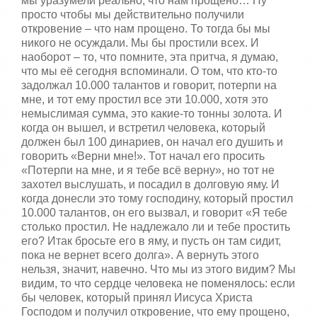
й
мы уразумели реально, что нам прощено… Ну
:
с
просто чтобы мы действительно получили
т
откровение – что нам прощено. То тогда бы мы
5
а
никого не осуждали. Мы бы простили всех. И
,
наоборот – то, что помните, эта притча, я думаю,
о
/
что мы её сегодня вспоминали. О том, что кто-то
ц
задолжал 10.000 талантов и говорит, потерпи на
е
5
мне, и тот ему простил все эти 10.000, хотя это
н
немыслимая сумма, это какие-то тонны золота. И
и
т
когда он вышел, и встретил человека, который
е
должен был 100 динариев, он начал его душить и
говорить «Верни мне!». Тот начал его просить
«Потерпи на мне, и я тебе всё верну», но тот не
захотел выслушать, и посадил в долговую яму. И
когда донесли это тому господину, который простил
10.000 талантов, он его вызвал, и говорит «Я тебе
столько простил. Не надлежало ли и тебе простить
его? Итак бросьте его в яму, и пусть он там сидит,
пока не вернет всего долга». А вернуть этого
нельзя, значит, навечно. Что мы из этого видим? Мы
видим, то что сердце человека не поменялось: если
бы человек, который принял Иисуса Христа
Господом и получил откровение, что ему прощено,