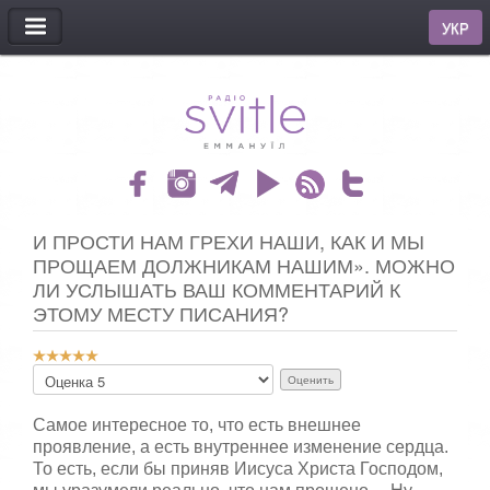
МЕНЮ
УКР
И ПРОСТИ НАМ ГРЕХИ НАШИ, КАК И МЫ
ПРОЩАЕМ ДОЛЖНИКАМ НАШИМ». МОЖНО
ЛИ УСЛЫШАТЬ ВАШ КОММЕНТАРИЙ К
ЭТОМУ МЕСТУ ПИСАНИЯ?
Р
П
е
о
й
ж
т
Самое интересное то, что есть внешнее
а
и
проявление, а есть внутреннее изменение сердца.
л
н
То есть, если бы приняв Иисуса Христа Господом,
у
г