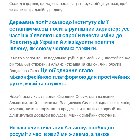
Сьогодні церкви, громадські організації та рухи об`єднуються, щоб
захистити традиційну родину.
Державна політика щодо інституту сім`ї
останнім часом носить руйнівний характер: усе
частіше з`являються спроби внести зміни до
Конституції України й ліквідувати поняття
шлюбу, як союзу чоловіка та жінки.
Із метою запобігання подальшої руйнації сімейних цінностей понад
рік тому був створений Альянс «Україна за сім`ю», який очолив
Це об`єднання стало
Владислав Сила.
міжконфесійною платформою для просімейних
рухів, місій та служінь.
Незабаром у Києві пройде Сімейний Форум, організований
Альянсом, який, за словами Владислава Сили, об`єднає психологів,
медиків, вчителів, юристів та представників інших професій, що
ділитимуться досвідом побудови міцних сімейних стосунків.
Як зазначив очільник Альянсу, необхідно
розуміти час, в який ми живемо, а також