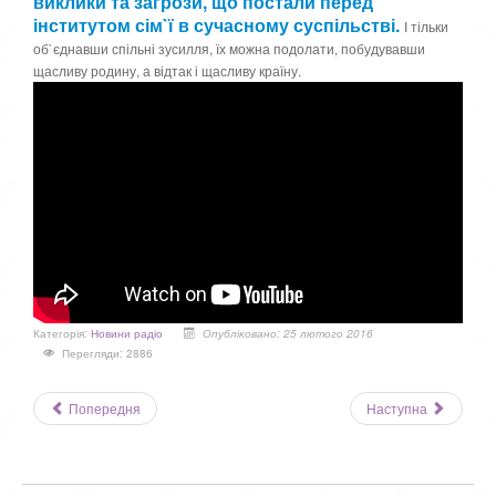
виклики та загрози, що постали перед
інститутом сім`ї в сучасному суспільстві.
І тільки
об`єднавши спільні зусилля, їх можна подолати, побудувавши
щасливу родину, а відтак і щасливу країну.
Категорія:
Новини радіо
Опубліковано: 25 лютого 2016
Перегляди: 2886
Попередня
Наступна