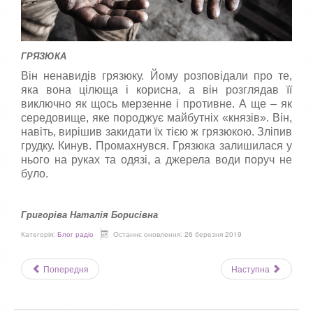
п
о
с
т
а
ГРЯЗЮКА
в
Він ненавидів грязюку. Йому розповідали про те,
т
яка вона цілюща і корисна, а він розглядав її
е
виключно як щось мерзенне і противне. А ще – як
о
ц
середовище, яке породжує майбутніх «князів». Він,
і
навіть, вирішив закидати їх тією ж грязюкою. Зліпив
н
грудку. Кинув. Промахнувся. Грязюка залишилася у
к
нього на руках та одязі, а джерела води поруч не
у
було.
Григоріва Наталія Борисівна
Категорія:
Блог радіо
Останнє оновлення: 26 березня 2019
Попередня
Наступна