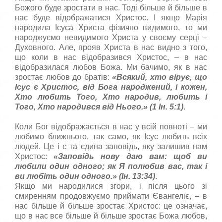
Божого буде зростати в нас. Тоді більше й більше в
нас буде відображатися Христос. І якщо Марія
народила Ісуса Христа фізично видимого, то ми
народжуємо невидимого Христа у своєму серці –
Духовного. Але, прояв Христа в нас видно з того,
що коли в нас відобразився Христос, – в нас
відобразилася любов Божа. Ми бачимо, як в нас
зростає любов до братів:
«
Всякий, хто в
i
рує, що
I
сус є Христос, в
i
д Бога народжений,
i
кожен,
Хто любить Того, Хто народив, любить
i
Того, Хто народився в
i
д
H
ього.
» (1 Ін. 5:1)
.
Коли Бог відображається в нас у всій повноті – ми
любимо ближнього, так само, як Ісус любить всіх
людей. Це і є та єдина заповідь, яку залишив нам
Христос:
«
Заповідь нову даю вам: щоб ви
любили один одного; як Я полюбив вас, так і
ви любіть один одного.
» (Ін. 13:34)
.
Якщо ми народилися згори, і після цього зі
смиренням продовжуємо приймати Євангеліє, – в
нас більше й більше зростає Христос: це означає,
що в нас все більше й більше зростає Божа любов,