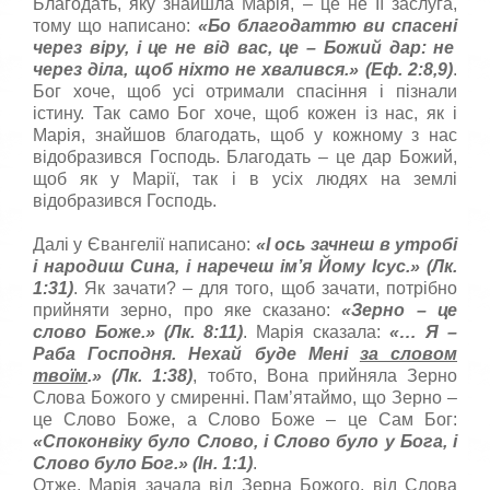
Благодать, яку знайшла Марія, – це не Її заслуга,
тому що написано:
«
Бо благодаттю ви спасен
i
через в
i
ру,
i
це не в
i
д вас, це – Божий дар:
не
через д
i
ла, щоб н
i
хто не хвалився.
» (Еф. 2:8,9)
.
Бог хоче, щоб усі отримали спасіння і пізнали
істину. Так само Бог хоче, щоб кожен із нас, як і
Марія, знайшов благодать, щоб у кожному з нас
відобразився Господь. Благодать – це дар Божий,
щоб як у Марії, так і в усіх людях на землі
відобразився Господь.
Далі у Євангелії написано:
«І ось зачнеш в утробі
і народиш Сина, і наречеш ім’я Йому Ісус.» (Лк.
1:31)
. Як зачати? – для того, щоб зачати, потрібно
прийняти зерно, про яке сказано:
«
Зерно
–
це
слово Боже.
» (Лк. 8:11)
. Марія сказала:
«…
Я
–
Раба Господня. Нехай буде Мені
за словом
твоїм
.
» (Лк. 1:38)
, тобто, Вона прийняла Зерно
Слова Божого у смиренні. Пам’ятаймо, що Зерно –
це Слово Боже, а Слово Боже – це Сам Бог:
«
Споконвіку було Слово, і Слово було у Бога, і
Слово було Бог.
» (Ін. 1:1)
.
Отже, Марія зачала від Зерна Божого, від Слова