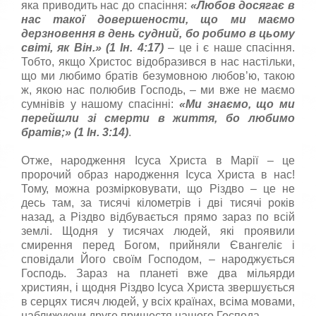
яка приводить нас до спасіння:
«Любов досягає в
нас такої довершености, що ми маємо
дерзновення в день судний, бо робимо в цьому
св
i
т
i
, як В
i
н.
» (1 Ін. 4:17)
– це і є наше спасіння.
Тобто, якщо Христос відобразився в нас настільки,
що ми любимо братів безумовною любов’ю, такою
ж, якою нас полюбив Господь, – ми вже не маємо
сумнівів у нашому спасінні:
«Ми знаємо, що ми
перейшли з
i
смерти в життя, бо любимо
брат
i
в;
» (1 Ін. 3:14)
.
Отже, народження Ісуса Христа в Марії – це
пророчий образ народження Ісуса Христа в нас!
Тому, можна розмірковувати, що Різдво – це не
десь там, за тисячі кілометрів і дві тисячі років
назад, а Різдво відбувається прямо зараз по всій
землі. Щодня у тисячах людей, які проявили
смирення перед Богом, прийняли Євангеліє і
сповідали Його своїм Господом, – народжується
Господь. Зараз на планеті вже два мільярди
християн, і щодня Різдво Ісуса Христа звершується
в серцях тисяч людей, у всіх країнах, всіма мовами,
наближуючи друге пришестя нашого Господа.