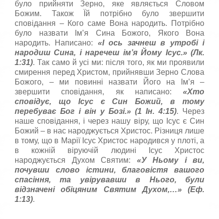
було прийняти Зерно, яке являється Словом
Божим. Також Їй потрібно було звершити
сповідання – Кого саме Вона народить. Потрібно
було назвати Ім’я Сина Божого, Якого Вона
народить. Написано:
«
І ось зачнеш в утробі і
народиш Сина, і наречеш ім’я Йому Ісус.
» (Лк.
1:31)
. Так само й усі ми: після того, як ми проявили
смирення перед Христом, прийнявши Зерно Слова
Божого, – ми повинні назвати Його на Ім’я –
звершити сповідання, як написано:
«Хто
спов
i
дує, що
I
сус є Син Божий, в тому
перебуває Бог
i
в
i
н у Боз
i
.
» (1 Ін. 4:15)
. Через
наше сповідання, і через нашу віру, що Ісус є Син
Божий – в нас народжується Христос. Різниця лише
в тому, що в Марії Ісус Христос народився у плоті, а
в кожній віруючій людині Ісус Христос
народжується Духом Святим:
«У
H
ьому і ви,
почувши слово
i
стини, благов
i
стя вашого
спас
i
ння, та ув
i
рувавши в
H
ього, були
в
i
дзначен
i
об
i
цяним Святим Духом,…
» (Еф.
1:13)
.