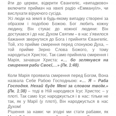
йти до церкви, відкрити Євангеліє, «випадково»
включити приймач на хвилі радіо «Еммануїл», чи
вислухати віруючого сусіда.
Усі люди на землі в будь-якому випадку створені за
образом і подобою Божою. Бог любить кожну
людину, Він стукає до кожної людини: Він
достукався і до нас Духом Святим – в нас з’явилося
бажання звернутися до Бога і прийняти Євангеліє.
Той, хто прийме смирення перед спонукою Духа, –
той прийме Зерно Слова Божого, у тому
народиться Христос. Так само прийняла смирення і
Марія, зачавши Христа:
«…
бо зглянувся на
смирення раби Своєї,…
» (Лк. 1:48)
.
Коли Марія проявила смирення перед Богом, Вона
назвала Себе Рабою Господньою:
«…
Я
– Р
аба
Господня. Нехай буде Мені за словом твоїм.
»
(Лк. 1:38)
– тоді в Ній народився Ісус Христос – у
плоті. Так само Ісус народжується і в нас: тільки не
так, як у Марії (у плоті), Він народжується в нас
Духом!
Рішення за нами: чи згодні ми стати рабами, як