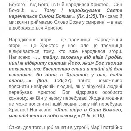
Божого – від Бога, і в Ній народився Христос – Син
Божий:
«…
Тому і народжуване Святе
наречеться Сином Божим.
» (Лк. 1:35)
. Так само й
ми: коли приймаємо Слово Боже у смиренні – в нас
відображається Христос.
Народження згори – це таємниця. Народження
згори – це Христос у нас, але ця таємниця
відкривається тому, хто вже народився згори.
Написано:
«…
тайну, заховану в
i
д в
i
к
i
в
i
ро­­­д
i
в,
нин
i
ж в
i
дкриту святим Його,
яким Бог зволив
показати, яке багатство слави в тайн
i
ц
i
й для
язичник
i
в, бо вона є Хрис­тос у вас, над
i
я
слави,
…
» (Кол. 1:26,27)
: тобто, неможливо
пояснити невіруючій людині, як у віруючій людині
перебуває Христос! Бог відкриває особисто
кожному, як Він у ньому перебуває! Жодна людина
не може пояснити іншій людині, як у ній перебуває
Христос! Написано:
«
Хто вірує в Си­на Божого,
має свідчення в собі самому;
» (1 Ін. 5:10)
.
Отже, для того, щоб зачати в утробі, Марії потрібно