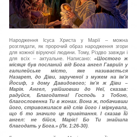
а
,
п
о
с
т
а
в
Народження Ісуса Христа у Марії – можна
т
розглядати, як пророчий образ народження згори
е
для кожної віруючої людини. Тому, Різдво завжди і
о
для всіх – актуальне. Написано:
«Шостого ж
ц
місяця був посланий від Бога ангел Гавриїл у
і
галилейське місто, яке називається
н
Назарет,
до Діви, зарученої з мужем на ім’я
к
Йосиф, з дому Давидового; ім’я ж Діви –
у
Марія.
Ангел, увійшовши до Неї, сказав:
радуйся, Благодатна! Господь з Тобою,
благословенна Ти в жонах.
Вона
ж
,
побачивши
його
,
стривожилася
від
слів
його
і
міркувала
,
що
б
то
значило
це
привітання
.
І
сказав
Їй
ангел
:
не
бійся
,
Маріє
!
Бо Ти знайшла
благодать у Бога.
» (Лк. 1:26-30)
.