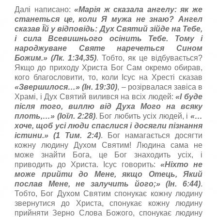
Далі написано:
«
Марія ж сказала ангелу: як же
станеться це, коли Я мужа не знаю?
Ангел
сказав Їй у відповідь: Дух Святий зійде на Тебе,
і
c
ила Всевишнього осінить Тебе. Тому і
народжуване Святе наречеться Сином
Божим.
» (Лк. 1:34,35)
. Тобто, як це відбувається?
Якщо до приходу Христа Бог Сам окремо обирав,
кого благословити, то, коли Ісус на Хресті сказав
«Звершилося…» (Ін. 19:30)
, – розірвалася завіса в
Храмі, і Дух Святий вилився на всіх людей:
«
І буде
після того, виллю від Духа Мого на всяку
плоть,
…
» (Іоїл. 2:28)
. Бог любить усіх людей, і
«…
хо­че, щоб ус
i
люди спаслися
i
досяг­ли п
i
знання
i
стини.
» (1 Тим. 2:4)
. Бог намагається досягти
кожну людину Духом Святим! Людина сама не
може знайти Бога, це Бог знаходить усіх, і
приводить до Христа. Ісус говорить:
«
Ніхто не
може прийти до Мене, якщо Отець, Який
послав Мене, не залучить його;
» (Ін. 6:44)
.
Тобто, Бог Духом Святим спонукає кожну людину
звернутися до Христа, спонукає кожну людину
прийняти Зерно Слова Божого, спонукає людину