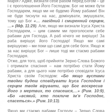
Марія? Адже, визнати себе рабом перед Богом – це
і є проголошення Його Господом. Бог не може бути
Господарем, якщо ми не будемо Йому рабами! Він
не буде тиснути на нас, домінувати, змушувати,
тому що Бог
«…
лагідний і смиренний серцем,
…
» (Мф. 11:29)
. Але, якщо ми визнали Ісуса Христа
Господарем, – цим самим ми проголосили себе
рабами для Господа. А раб нічого не вирішує! За
раба вирішує його Господар! Якщо ми самі
вирішуємо – ми поки що самі для себе боги. Якщо ж
за нас вирішує Бог – лише тоді ми стаємо рабами
Господаря.
Отже, для того, щоб прийняти Зерно Слова Божого
і отримати спасіння – нам потрібно стати Йому
рабами, а для цього нам потрібно сповідати Ісуса
Христа своїм Господом:
«Бо якщо вустами
твоїми будеш спов
i
дувати
I
суса Господом
i
серцем твоїм в
i
рувати, що Бог воскресив
Його з мертвих, то спасешся,…
» (Рим. 10:9)
,
«
Бо «всякий, хто покличе iм’я Господ­нє,
спасеться».
» (Рим. 10:13)
.
Якщо ми стаємо рабами Господу – Зерно Слова