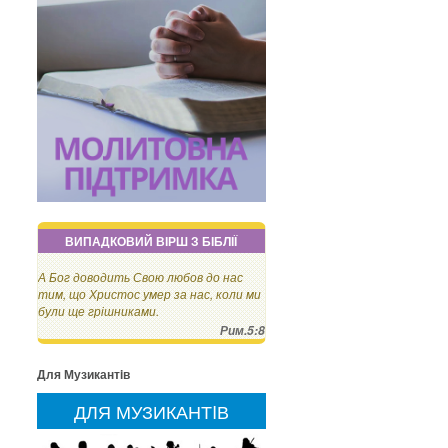
ВИПАДКОВИЙ ВІРШ З БІБЛІЇ
А Бог доводить Свою любов до нас
тим, що Христос умер за нас, коли ми
були ще грішниками.
Рим.5:8
Для Музикантiв
ДЛЯ МУЗИКАНТIВ