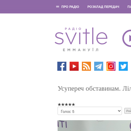
ПРО РАДІО
РОЗКЛАД ПЕРЕДАЧ
П
Усупереч обставинам. Ліл
Б
у
д
ь
л