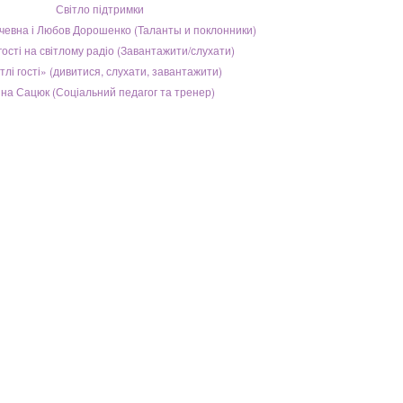
Світло підтримки
чевна і Любов Дорошенко (Таланты и поклонники)
 гості на світлому радіо (Завантажити/слухати)
тлі гості» (дивитися, слухати, завантажити)
ина Сацюк (Соціальний педагог та тренер)