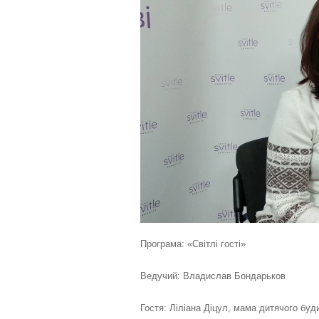
а
с
к
а
,
п
о
с
т
а
в
т
е
о
ц
і
н
к
у
Програма: «Світлі гості»
Ведучий: Владислав Бондарьков
Гостя: Ліліана Діцул, мама дитячого буд