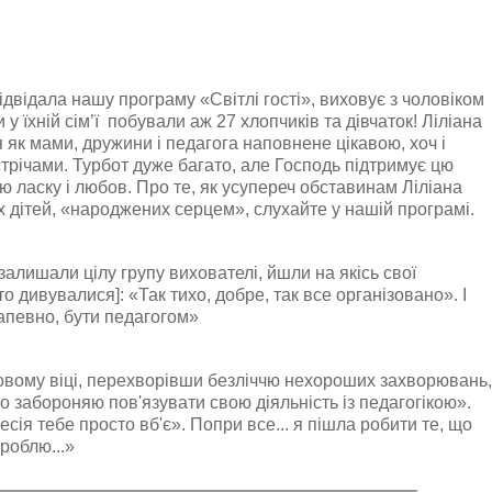
 відвідала нашу програму «Світлі гості», виховує з чоловіком
и у їхній сім’ї побували аж 27 хлопчиків та дівчаток! Ліліана
тя як мами, дружини і педагога наповнене цікавою, хоч і
трічами. Турбот дуже багато, але Господь підтримує цю
ю ласку і любов. Про те, як усупереч обставинам Ліліана
х дітей, «народжених серцем», слухайте у нашій програмі.
залишали цілу групу вихователі, йшли на якісь свої
то дивувалися]: «Так тихо, добре, так все організовано». І
напевно, бути педагогом»
ковому віці, перехворівши безліччю нехороших захворювань,
ро забороняю пов'язувати свою діяльність із педагогікою».
сія тебе просто вб'є». Попри все... я пішла робити те, що
 роблю...»