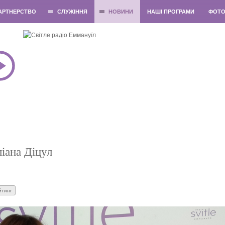
АРТНЕРСТВО
СЛУЖІННЯ
НОВИНИ
НАШІ ПРОГРАМИ
ФОТ
іана Діцул