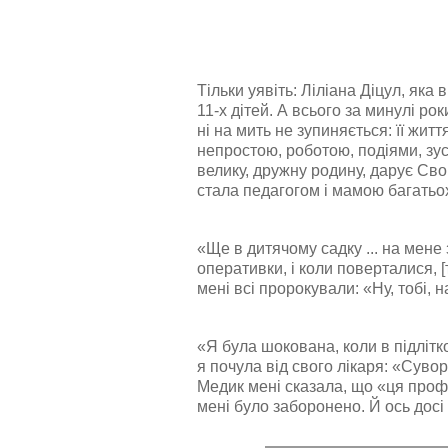
Тільки уявіть: Ліліана Діцул, яка
11-х дітей. А всього за минулі рок
ні на мить не зупиняється: її жит
непростою, роботою, подіями, зус
велику, дружну родину, дарує Сво
стала педагогом і мамою багатьо
«Ще в дитячому садку ... на мене 
оперативки, і коли поверталися, [
мені всі пророкували: «Ну, тобі, 
«Я була шокована, коли в підліт
я почула від свого лікаря: «Суво
Медик мені сказала, що «ця профе
мені було заборонено. Й ось досі