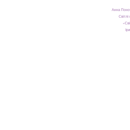
Анна Поно
Світлі
«Сві
Ір