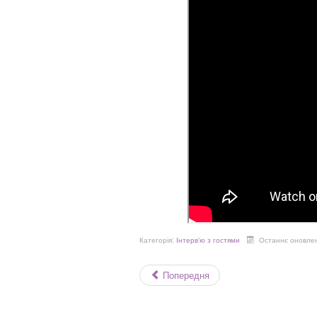
Категорія:
Інтерв'ю з гостями
Останнє оновлен
Попередня