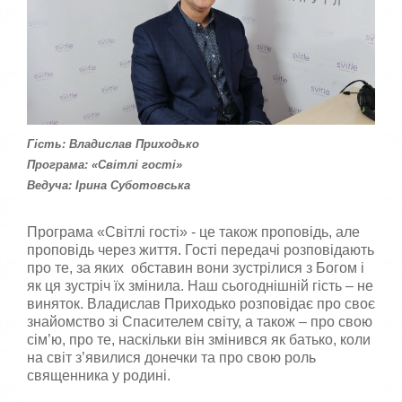
к
к
о
а
р
,
п
и
о
с
с
т
т
у
а
в
в
Гість: Владислав Приходько
а
т
ч
Програма: «Світлі гості»
е
а
о
Ведуча: Ірина Суботовська
:
ц
і
Програма «Світлі гості» - це також проповідь, але
н
5
к
проповідь через життя. Гості передачі розповідають
у
про те, за яких обставин вони зустрілися з Богом і
/
як ця зустріч їх змінила. Наш сьогоднішній гість – не
виняток. Владислав Приходько розповідає про своє
5
знайомство зі Спасителем світу, а також – про свою
сім’ю, про те, наскільки він змінився як батько, коли
на світ з’явилися донечки та про свою роль
священника у родині.