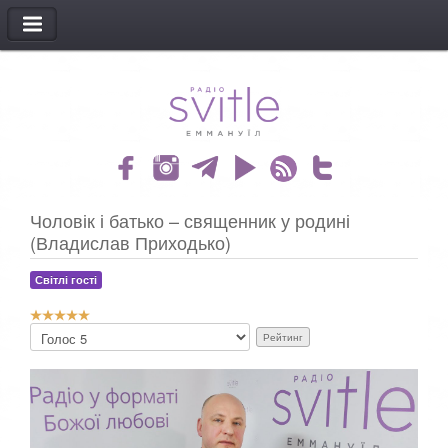
МЕНЮ
Чоловік і батько – священник у родині
(Владислав Приходько)
Світлі гості
Р
Б
е
у
й
д
т
ь
и
л
н
а
г
с