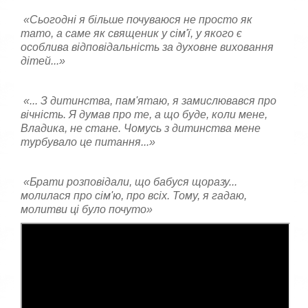
«Сьогодні я більше почуваюся не просто як
тато, а саме як священик у сім'ї, у якого є
особлива відповідальність за духовне виховання
дітей...»
«... З дитинства, пам'ятаю, я замислювався про
вічність. Я думав про те, а що буде, коли мене,
Владика, не стане. Чомусь з дитинства мене
турбувало це питання...»
«Брати розповідали, що бабуся щоразу...
молилася про сім'ю, про всіх. Тому, я гадаю,
молитви ці було почуто»