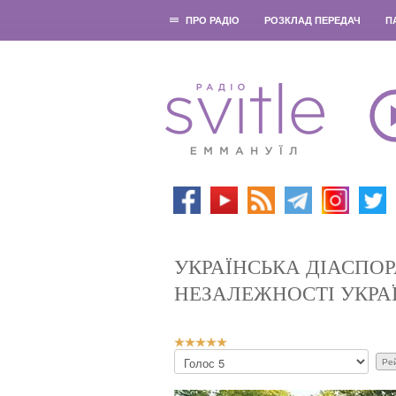
ПРО РАДІО
РОЗКЛАД ПЕРЕДАЧ
П
УКРАЇНСЬКА ДІАСПОР
НЕЗАЛЕЖНОСТІ УКРА
Р
Б
е
у
й
д
т