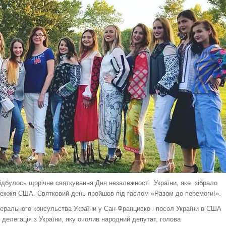
відбулось щорічне святкування Дня незалежності України, яке зібрало
бережжя США. Святковий день пройшов під гаслом «Разом до перемоги!».
ерального консульства України у Сан-Франциско і посол України в США
делегація з України, яку очолив народний депутат, голова