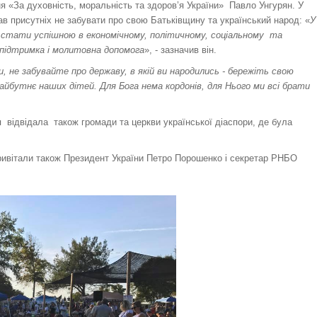
я «За духовність, моральність та здоров’я України» Павло Унгурян. У
ав присутніх не забувати про свою Батьківщину та український народ: «
У
 стати успішною в економічному, політичному, соціальному та
 підтримка і молитовна допомога
», - зазначив він.
и, не забувайте про державу, в якій ви народились - бережіть свою
майбутнє наших дітей. Для Бога нема кордонів, для Нього ми всі брати
 відвідала також громади та церкви української діаспори, де була
привітали також Президент України Петро Порошенко і секретар РНБО