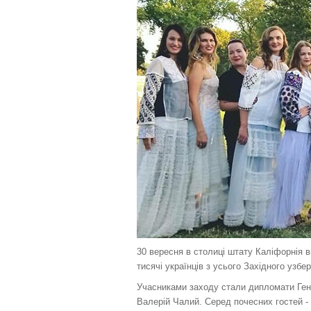
ь
и
л
н
а
г
с
к
к
о
а
р
,
п
и
о
с
с
т
т
у
а
в
в
а
т
ч
е
а
о
:
ц
і
н
5
к
30 вересня в столиці штату Каліфорнія 
у
/
тисячі українців з усього Західного уз
Учасниками заходу стали дипломати Ген
5
Валерій Чалий. Серед почесних гостей - 