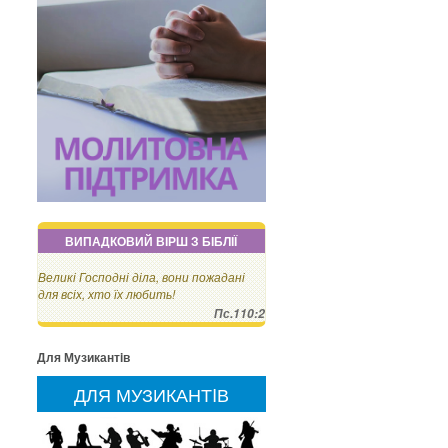
ВИПАДКОВИЙ ВІРШ З БІБЛІЇ
Великі Господні діла, вони пожадані
для всіх, хто їх любить!
Пс.110:2
Для Музикантiв
ДЛЯ МУЗИКАНТIВ