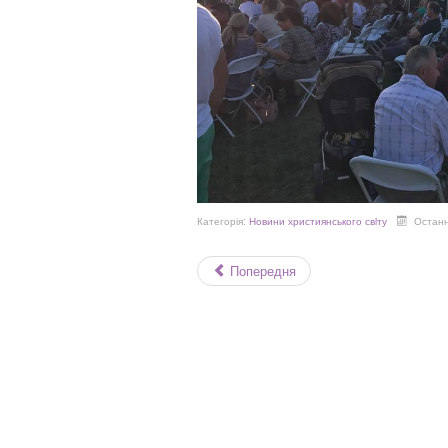
Категорія:
Новини християнського свiту
Останн
Попередня