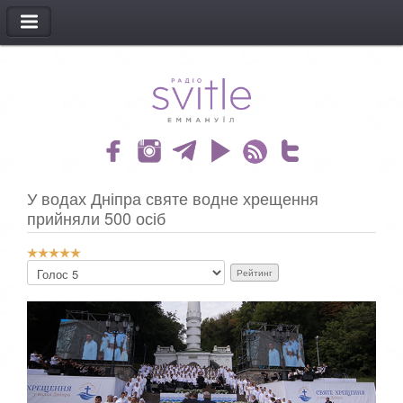
МЕНЮ
У водах Дніпра святе водне хрещення
прийняли 500 осіб
Р
Б
е
у
й
д
т
ь
и
л
н
а
г
с
к
к
о
а