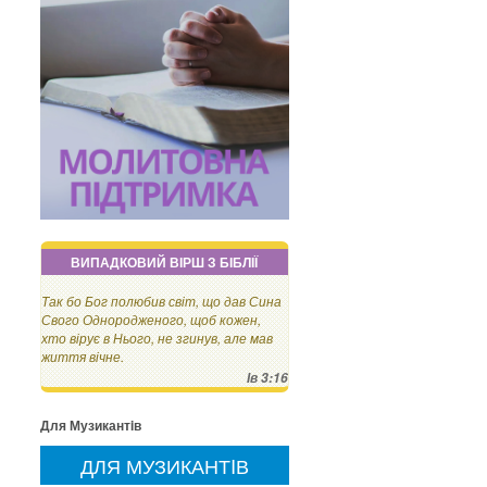
ВИПАДКОВИЙ ВІРШ З БІБЛІЇ
Так бо Бог полюбив світ, що дав Сина
Свого Однородженого, щоб кожен,
хто вірує в Нього, не згинув, але мав
життя вічне.
Ів 3:16
Для Музикантiв
ДЛЯ МУЗИКАНТIВ