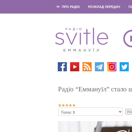
ПРО РАДІО
РОЗКЛАД ПЕРЕДАЧ
П
Радіо “Еммануїл” стало 
Р
Б
е
у
й
д
т
ь
и
л