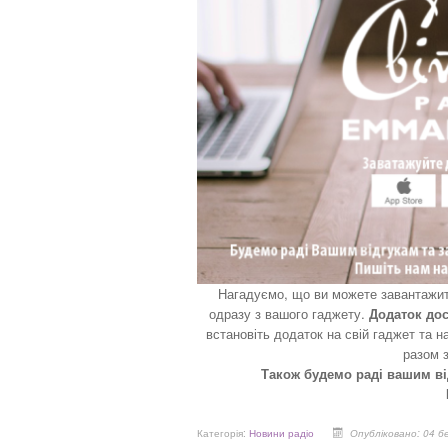
н
а
г
с
к
к
о
а
р
,
п
и
о
с
с
т
т
у
а
в
в
а
т
ч
е
а
о
:
ц
і
Нагадуємо, що ви можете завантажит
н
5
одразу з вашого гаджету.
Додаток дос
к
встановіть додаток на свій гаджет та
у
/
разом з
Також будемо раді вашим ві
5
Категорія:
Новини радіо
Опубліковано: 04 б