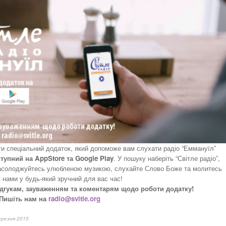
и спеціальний додаток, який допоможе вам слухати радіо “Еммануїл”
тупний на AppStore та Google Play
. У пошуку наберіть “Світле радіо”,
 насолоджуйтесь улюбленою музикою, слухайте Слово Боже та молитесь
 нами у будь-який зручний для вас час!
дгукам, зауваженням та коментарям щодо роботи додатку!
Пишіть нам на
radio@svitle.org
ерезня 2015