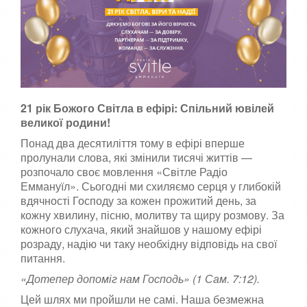
к
а
,
п
о
с
т
а
21 рік Божого Світла в ефірі: Спільний ювілей
в
т
великої родини!
е
Понад два десятиліття тому в ефірі вперше
о
пролунали слова, які змінили тисячі життів —
ц
і
розпочало своє мовлення «Світле Радіо
н
Еммануїл». Сьогодні ми схиляємо серця у глибокій
к
вдячності Господу за кожен прожитий день, за
у
кожну хвилину, пісню, молитву та щиру розмову. За
кожного слухача, який знайшов у нашому ефірі
розраду, надію чи таку необхідну відповідь на свої
питання.
«Дотепер допоміг нам Господь» (1 Сам. 7:12).
Цей шлях ми пройшли не самі. Наша безмежна