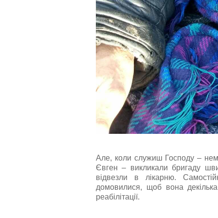
Але, коли служиш Господу – нем
Євген – викликали бригаду шви
відвезли в лікарню. Самості
домовилися, щоб вона декілька
реабілітації.