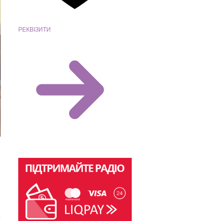
РЕКВІЗИТИ
в
н
і
х