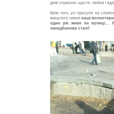
днів служіння: щастя, любов і вд
Крім того, усі присутні на служ
минулого тижня
наші волонтери 
один рік живе на вулиці… У
занедбаному стані!