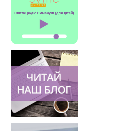
Світле радіо Еммануїл (для дітей)
:
е
е