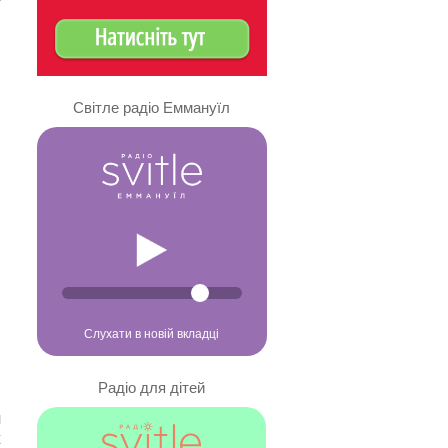
Світле радіо Еммануїл
Слухати в новій вкладці
Радіо для дітей
я
х