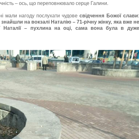
ячність – ось, що переповнювало серце Галини.
інні мали нагоду послухати чудове
свідчення Божої слави
знайшли на вокзалі Наталію – 71-річну жінку, яка вже н
 Наталії – пухлина на оці, сама вона була в дуж