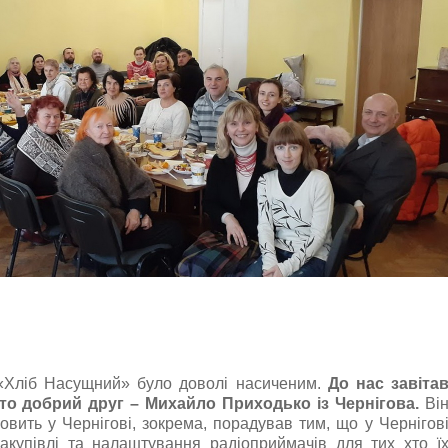
 «Хліб Насущний» було доволі насиченим.
До нас завіта
сто добрий друг – Михайло Приходько із Чернігова.
Ві
овить у Чернігові, зокрема, порадував тим, що у Чернігов
акупівлі та налаштування радіоприймачів для тих хто ї