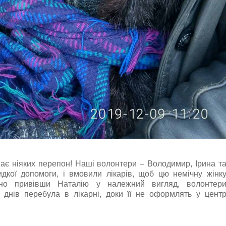
ає ніяких перепон! Наші волонтери – Володимир, Ірина т
дкої допомоги, і вмовили лікарів, щоб цю немічну жінк
йно привівши Наталію у належний вигляд, волонтер
 днів перебула в лікарні, доки її не оформлять у цент