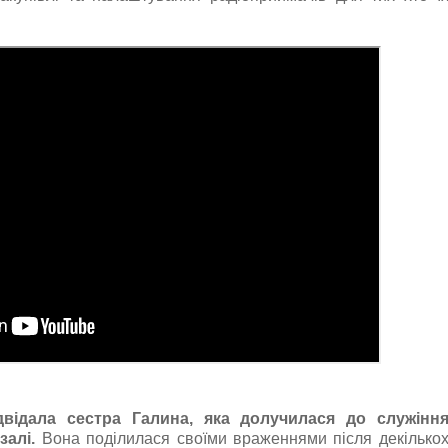
відала сестра Галина, яка долучилася до служінн
залі.
Вона поділилася своїми враженнями після декілько