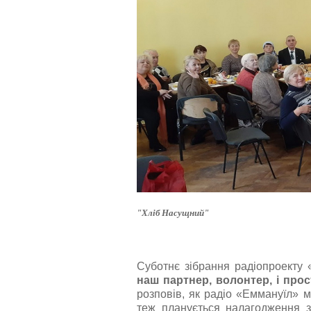
"Хліб Насущний"
Суботнє зібрання радіопроекту
наш партнер, волонтер, і про
розповів, як радіо «Еммануїл» м
теж планується налагодження з