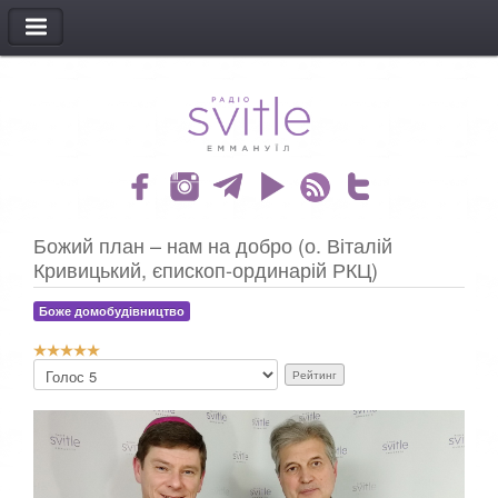
МЕНЮ
Божий план – нам на добро (о. Віталій
Кривицький, єпископ-ординарій РКЦ)
Боже домобудівництво
Р
Б
е
у
й
д
т
ь
и
л
н
а
г
с