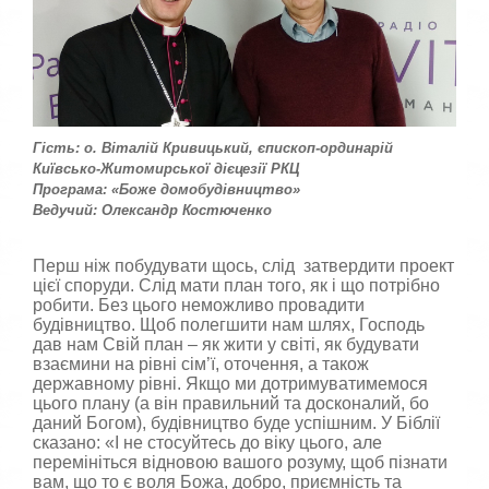
к
к
о
а
р
,
п
и
о
с
с
т
т
у
а
Гість: о. Віталій Кривицький, єпископ-ординарій
в
в
Київсько-Житомирської дієцезії РКЦ
а
т
Програма: «Боже домобудівництво»
ч
е
Ведучий: Олександр Костюченко
а
о
:
ц
і
Перш ніж побудувати щось, слід затвердити проект
н
цієї споруди. Слід мати план того, як і що потрібно
5
к
робити. Без цього неможливо провадити
у
будівництво. Щоб полегшити нам шлях, Господь
/
дав нам Свій план – як жити у світі, як будувати
взаємини на рівні сім’ї, оточення, а також
5
державному рівні. Якщо ми дотримуватимемося
цього плану (а він правильний та досконалий, бо
даний Богом), будівництво буде успішним. У Біблії
сказано: «І не стосуйтесь до віку цього, але
перемініться відновою вашого розуму, щоб пізнати
вам, що то є воля Божа, добро, приємність та