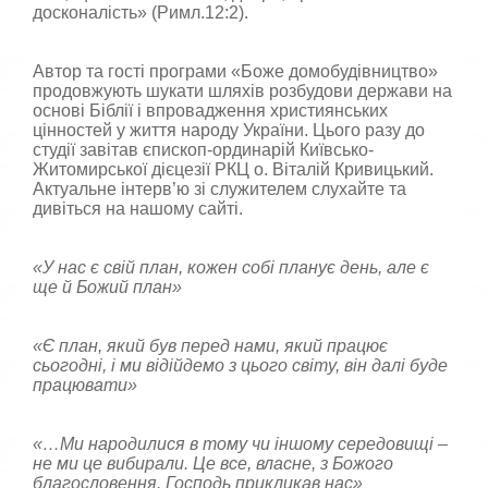
досконалість» (Римл.12:2).
Автор та гості програми «Боже домобудівництво»
продовжують шукати шляхів розбудови держави на
основі Біблії і впровадження християнських
цінностей у життя народу України. Цього разу до
студії завітав єпископ-ординарій Київсько-
Житомирської дієцезії РКЦ о. Віталій Кривицький.
Актуальне інтерв’ю зі служителем слухайте та
дивіться на нашому сайті.
«У нас є свій план, кожен собі планує день, але є
ще й Божий план»
«Є план, який був перед нами, який працює
сьогодні, і ми відійдемо з цього світу, він далі буде
працювати»
«…Ми народилися в тому чи іншому середовищі –
не ми це вибирали. Це все, власне, з Божого
благословення. Господь прикликав нас»