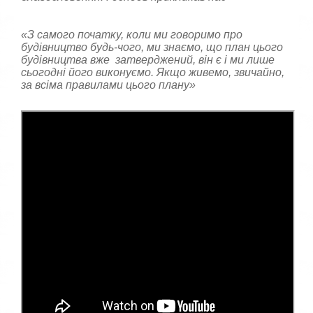
«З самого початку, коли ми говоримо про
будівництво будь-чого, ми знаємо, що план цього
будівництва вже затверджений, він є і ми лише
сьогодні його виконуємо. Якщо живемо, звичайно,
за всіма правилами цього плану»