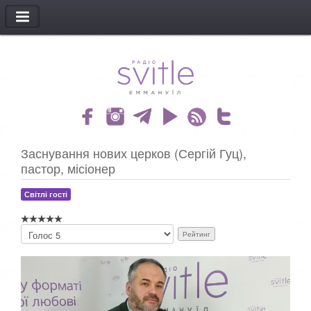
МЕНЮ
Заснування нових церков (Сергій Гуц),
пастор, місіонер
Світлі гості
Б
у
д
ь
л
а
с