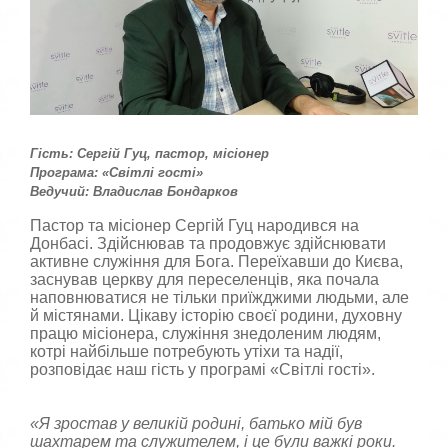
к
а
,
п
о
с
т
а
в
Гість: Сергій Гуц, пастор, місіонер
т
Програма: «Світлі гості»
е
Ведучий: Владислав Бондарков
о
ц
Пастор та місіонер Сергій Гуц народився на
і
Донбасі. Здійснював та продовжує здійснювати
н
активне служіння для Бога. Переїхавши до Києва,
к
заснував церкву для переселенців, яка почала
у
наповнюватися не тільки приїжджими людьми, але
й містянами. Цікаву історію своєї родини, духовну
працю місіонера, служіння знедоленим людям,
котрі найбільше потребують утіхи та надії,
розповідає наш гість у програмі «Світлі гості».
«Я зростав у великій родині, батько мій був
шахтарем та служителем, і це були важкі роки.