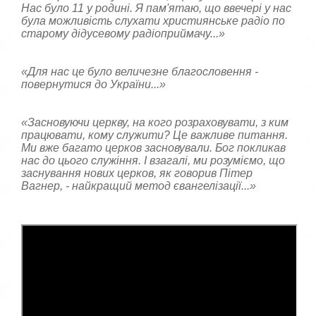
Нас було 11 у родині. Я пам'ятаю, що ввечері у нас
була можливість слухати християнське радіо по
старому дідусевому радіоприймачу...»
«Для нас це було величезне благословення -
повернутися до України...»
«Засновуючи церкву, на кого розраховувати, з ким
працювати, кому служити? Це важливе питання.
Ми вже багато церков засновували. Бог покликав
нас до цього служіння. І взагалі, ми розуміємо, що
заснування нових церков, як говорив Пітер
Вагнер, - найкращий метод євангелізації...»