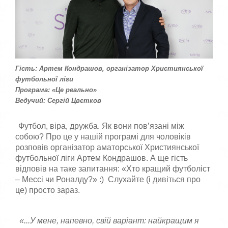
к
к
о
а
р
,
п
и
о
с
с
т
т
у
а
Гість: Артем Кондрашов, організатор Християнської
в
в
футбольної ліги
а
т
Програма: «Це реально»
ч
е
Ведучий: Сергій Цвєтков
а
о
:
ц
і
Футбол, віра, дружба. Як вони пов’язані між
н
5
собою? Про це у нашій програмі для чоловіків
к
розповів організатор аматорської Християнської
у
/
футбольної ліги Артем Кондрашов. А ще гість
відповів на таке запитання: «Хто кращий футболіст
5
– Мессі чи Роналду?» :) Слухайте (і дивіться про
це) просто зараз.
«...У мене, напевно, свій варіант: найкращим я