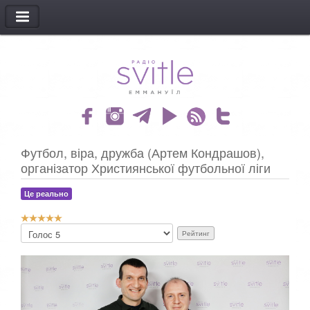
МЕНЮ
Футбол, віра, дружба (Артем Кондрашов),
організатор Християнської футбольної ліги
Це реально
Р
Б
е
у
й
д
т
ь
и
л
н
а
г
с