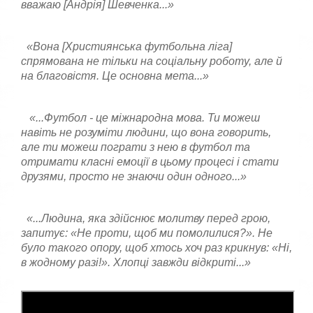
вважаю [Андрія] Шевченка...»
«Вона [Християнська футбольна ліга]
спрямована не тільки на соціальну роботу, але й
на благовістя. Це основна мета...»
«...Футбол - це міжнародна мова. Ти можеш
навіть не розуміти людини, що вона говорить,
але ти можеш пограти з нею в футбол та
отримати класні емоції в цьому процесі і стати
друзями, просто не знаючи один одного...»
«...Людина, яка здійснює молитву перед грою,
запитує: «Не проти, щоб ми помолилися?». Не
було такого опору, щоб хтось хоч раз крикнув: «Ні,
в жодному разі!». Хлопці завжди відкриті...»