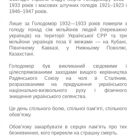
1933 років і масових штучних голодів 1921–1923 і
1946–1947 років.
Лише за Голодомо́р 1932—1933 років померли з
голоду понад сім мільйонів людей (переважно
українців) на території Української СРР та три
мільйони українців поза її межами — на Кубані,
Північному Кавказі, у Нижньому Поволжі,
Казахстані.
Голодомор був викликаний свідомими і
цілеспрямованими заходами вищого керівництва
Радянського Союзу на чолі зі Сталіним,
розрахованими на придушення українського
національно-визвольного руху і фізичного
знищення українського селянства.
Це день спільного болю, спільної пам’яті, спільного
обов’язку.
Обов’язку закарбувати в серцях пам’ять про тих
безневинних, кого прирекли на страшну смерть.