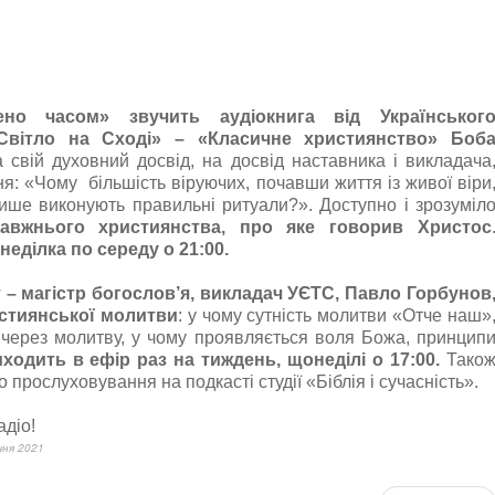
но часом» звучить аудіокнига від Українськог
«Світло на Сході» – «Класичне християнство» Боб
свій духовний досвід, на досвід наставника і викладача
ня: «Чому більшість віруючих, почавши життя із живої віри
ише виконують правильні ритуали?». Доступно і зрозуміл
авжнього християнства, про яке говорив Христос
еділка по середу о 21:00.
 – магістр богослов’я, викладач УЄТС, Павло Горбунов
истиянської молитви
: у чому сутність молитви «Отче наш»
 через молитву, у чому проявляється воля Божа, принцип
ходить в ефір раз на тиждень, щонеділі о 17:00.
Тако
прослуховування на подкасті студії «Біблія і сучасність».
адіо!
чня 2021