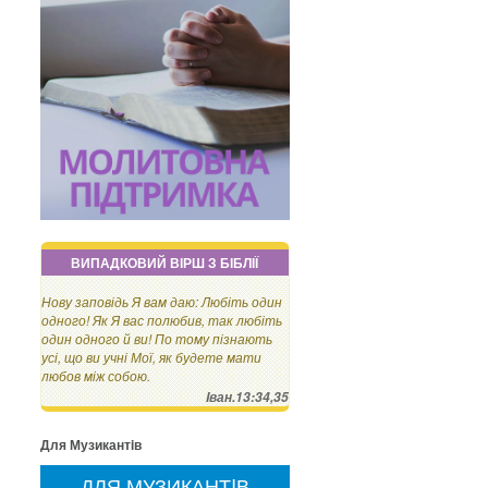
ВИПАДКОВИЙ ВІРШ З БІБЛІЇ
Нову заповідь Я вам даю: Любіть один
одного! Як Я вас полюбив, так любіть
один одного й ви! По тому пізнають
усі, що ви учні Мої, як будете мати
любов між собою.
Iван.13:34,35
Для Музикантiв
ДЛЯ МУЗИКАНТIВ