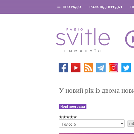
ПРО РАДІО
РОЗКЛАД ПЕРЕДАЧ
П
У новий рік із двома но
Нові програми
Б
у
д