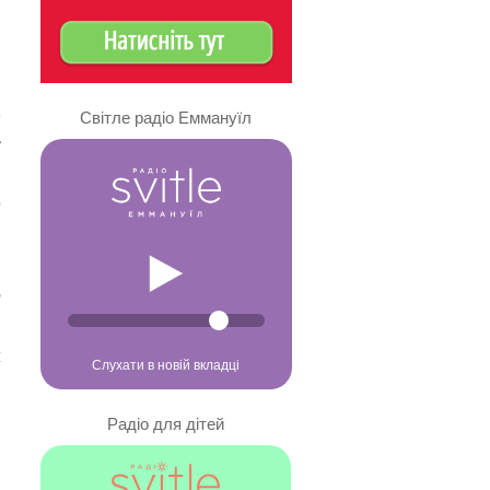
Світле радіо Еммануїл
о
а
,
,
о
.
,
,
и
ж
Слухати в новій вкладці
Радіо для дітей