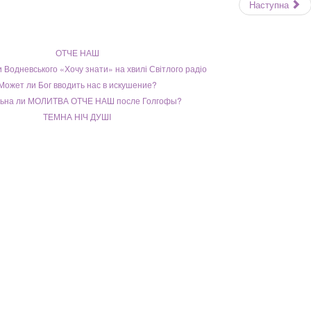
Наступна
ОТЧЕ НАШ
 Водневського «Хочу знати» на хвилі Світлого радіо
Может ли Бог вводить нас в искушение?
льна ли МОЛИТВА ОТЧЕ НАШ после Голгофы?
ТЕМНА НІЧ ДУШІ