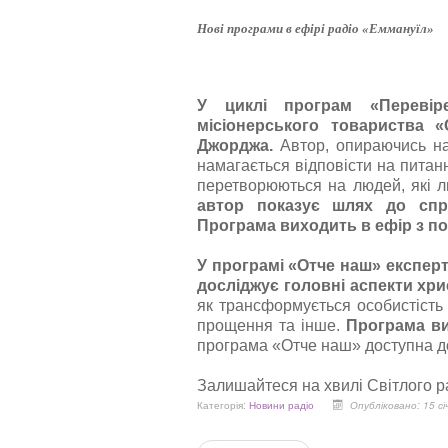
Нові програми в ефірі радіо «Еммануїл»
У циклі програм «Перевіре
місіонерського товариства 
Джорджа.
Автор, опираючись на 
намагається відповісти на питан
перетворюються на людей, які л
автор показує шлях до спр
Програма виходить в ефір з пон
У програмі «Отче наш» експерт
досліджує головні аспекти хр
як трансформується особистість
прощення та інше.
Програма ви
програма «Отче наш» доступна до 
Залишайтеся на хвилі Світлого р
Категорія:
Новини радіо
Опубліковано: 15 сі