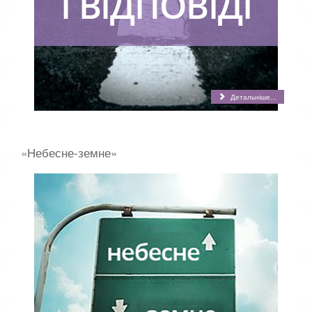
Детальніше...
«Небесне-земне»