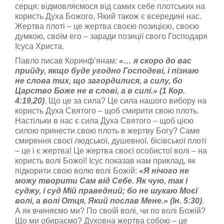
серця: відмовляємося від самих себе плотських на
користь Духа Божого, Який також є всередині нас.
Жертва плоті – це жертва своєю позицією, своєю
думкою, своїм его – заради позиції свого Господаря
Ісуса Христа.
Павло писав Коринф’янам:
«…
я скоро до вас
прийду, якщо буде угодно Господевi, i пiзнаю
не слова тих, що за­гордилися, а силу, бо
Царство Боже не в словi, а в силi.
» (1 Кор.
4:19,20)
. Що це за сила? Це сила нашого вибору на
користь Духа Святого – щоб смирити свою плоть.
Настільки в нас є сила Духа Святого – щоб цією
силою принести свою плоть в жертву Богу? Саме
смирення своєї людської, душевної, бісівської плоті
– це і є жертва! Це жертва своєї особистої волі – на
користь волі Божої! Ісус показав нам приклад, як
підкорити свою волю волі Божій:
«
Я нічого не
можу творити Сам від Себе. Як чую, так і
суджу, і суд Мій праведний; бо не шукаю Моєї
волі, а волі Отця, Який послав Мене.
» (Ін. 5:30)
.
А як вчиняємо ми? По своїй волі, чи по волі Божій?
Що ми обираємо? Духовна жертва собою – це