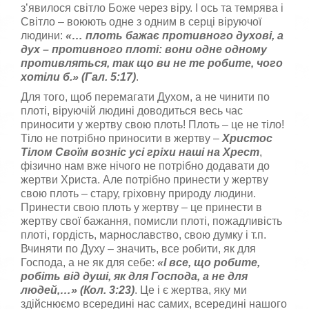
з’явилося світло Боже через віру. І ось та темрява і
Світло – воюють одне з одним в серці віруючої
людини:
«…
плоть бажає противного духовi, а
дух
–
противного плотi: вони одне одному
противляться, так що ви не те робите, чого
хо­тiли б.
» (Гал. 5:17)
.
Для того, щоб перемагати Духом, а не чинити по
плоті, віруючій людині доводиться весь час
приносити у жертву свою плоть! Плоть – це не тіло!
Тіло не потрібно приносити в жертву –
Христос
Тілом Своїм возніс усі гріхи наші на Хрест
,
фізично нам вже нічого не потрібно додавати до
жертви Христа. Але потрібно принести у жертву
свою плоть – стару, гріховну природу людини.
Принести свою плоть у жертву – це принести в
жертву свої бажання, помисли плоті, пожадливість
плоті, гордість, марнославство, свою думку і т.п.
Вчиняти по Духу – значить, все робити, як для
Господа, а не як для себе:
«
I все, що робите,
робiть вiд душi, як для Господа, а не для
людей,
…
» (Кол. 3:23)
. Це і є жертва, яку ми
здійснюємо всередині нас самих, всередині нашого