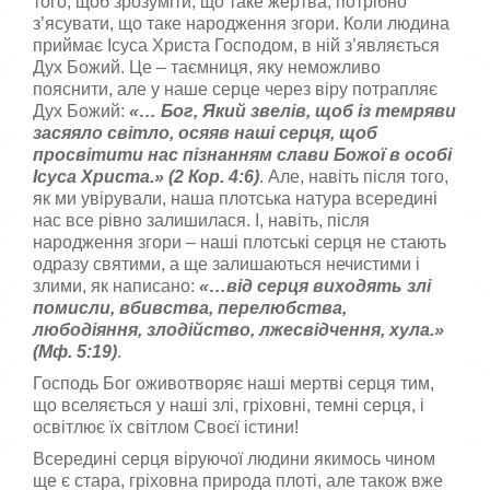
того, щоб зрозуміти, що таке жертва, потрібно
з’ясувати, що таке народження згори. Коли людина
приймає Ісуса Христа Господом, в ній з’являється
Дух Божий. Це – таємниця, яку неможливо
пояснити, але у наше серце через віру потрапляє
Дух Божий:
«… Бог, Який звел
i
в, щоб
i
з темряви
засяяло св
i
тло, осяяв наш
i
серця, щоб
просв
i
тити нас п
i
знанням слави Божої в особ
i
I
суса Христа.
» (2 Кор. 4:6)
. Але, навіть після того,
як ми увірували, наша плотська натура всередині
нас все рівно залишилася. І, навіть, після
народження згори – наші плотські серця не стають
одразу святими, а ще залишаються нечистими і
злими, як написано:
«…від серця виходять злі
помисли, вбивства, перелюбства,
любодіяння, злодійство, лжесвідчення, хула.»
(Мф. 5:19)
.
Господь Бог оживотворяє наші мертві серця тим,
що вселяється у наші злі, гріховні, темні серця, і
освітлює їх світлом Своєї істини!
Всередині серця віруючої людини якимось чином
ще є стара, гріховна природа плоті, але також вже