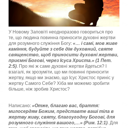
о
а
р
,
п
и
о
с
с
т
т
у
У Новому Заповіті неодноразово говориться про
а
в
в
те, що людина повинна приносити духовні жертви
а
т
для розумного служіння Богу:
«…
i самi, мов живе
ч
е
камiння, будуйте з себе дiм духов­ний, святе
а
о
священство, щоб приносити духовнi жертви,
:
ц
приємнi Боговi, через Iсуса Христа.
» (1 Пет.
і
2:5)
. Про які ж саме духовні жертви йдеться? І
н
5
взагалі, як зрозуміти, що ми повинні приносити
к
жертву, якщо ми знаємо, що Ісус Христос приніс у
у
/
жертву Самого Себе? Хіба ми можемо зробити
більше, ніж зробив Христос?
5
Написано:
«
Отже, благаю вас, браття:
милосердям Божим, представте вашi тiла в
жертву живу, святу, благоугодну Боговi, для
розумного служiння вашого,
…
» (Рим. 12:1)
. Для