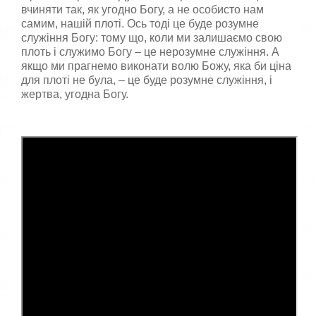
вчиняти так, як угодно Богу, а не особисто нам
самим, нашій плоті. Ось тоді це буде розумне
служіння Богу: тому що, коли ми залишаємо свою
плоть і служимо Богу – це нерозумне служіння. А
якщо ми прагнемо виконати волю Божу, яка би ціна
для плоті не була, – це буде розумне служіння, і
жертва, угодна Богу.