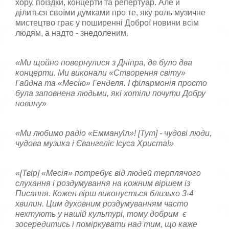
хору, поїздки, концерти та репертуар. Але й
ділиться своїми думками про те, яку роль музичне
мистецтво грає у поширенні Доброї новини всім
людям, а надто - знедоленим.
«Ми щойно повернулися з Дніпра, де було два
концерти. Ми виконали «Створення світу»
Гайдна та «Месію» Генделя. І філармонія просто
була заповнена людьми, які хотіли почути Добру
новину»
«Ми любимо радіо «Еммануїл»!
[
Тут
]
- чудові люди,
чудова музика і Євангеліє Ісуса Христа!»
«
[
Твір
]
«Месія» потребує від людей терплячого
слухання і роздумування на кожним віршем із
Писання. Кожен вірш виконується близько 3-4
хвилин. Цим духовним роздумуванням часто
нехтують у нашій культурі, тому добрим є
зосередитись і поміркувати над тим, що каже