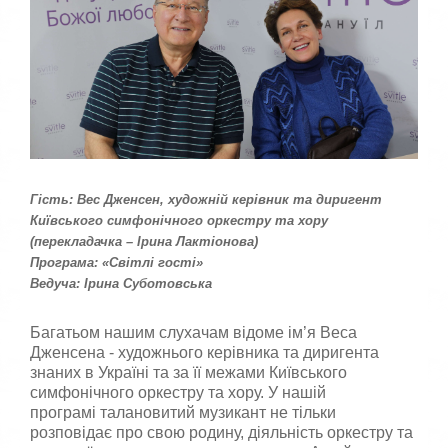
а
с
к
а
,
п
о
с
т
а
в
Гість: Вес Дженсен, художній керівник та диригент
т
Київського симфонічного оркестру та хору
е
(перекладачка – Ірина Лактіонова)
о
Програма: «Світлі гості»
ц
Ведуча: Ірина Суботовська
і
н
к
Багатьом нашим слухачам відоме ім’я Веса
у
Дженсена - художнього керівника та диригента
знаних в Україні та за її межами Київського
симфонічного оркестру та хору. У нашій
програмі талановитий музикант не тільки
розповідає про свою родину, діяльність оркестру та