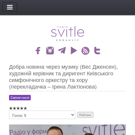
МЕНЮ
Добра новина через музику (Вес Дженсен),
художній керівник та диригент Київського
симфонічного оркестру та хору
(перекладачка – Ірина Лактіонова)
Світлі гості
Б
у
д
ь
л