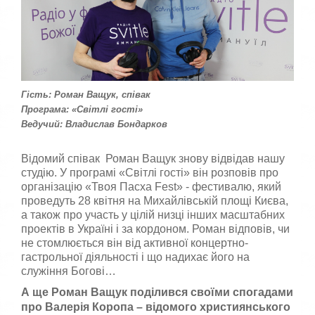
к
к
о
а
р
,
п
и
о
с
с
т
т
у
а
Гість: Роман Ващук, співак
в
в
Програма: «Світлі гості»
а
т
Ведучий: Владислав Бондарков
ч
е
а
о
:
ц
Відомий співак Роман Ващук знову відвідав нашу
і
студію. У програмі «Світлі гості» він розповів про
н
5
організацію «Твоя Пасха Fest» - фестивалю, який
к
проведуть 28 квітня на Михайлівській площі Києва,
у
/
а також про участь у цілій низці інших масштабних
проектів в Україні і за кордоном. Роман відповів, чи
5
не стомлюється він від активної концертно-
гастрольної діяльності і що надихає його на
служіння Богові…
А ще Роман Ващук поділився своїми спогадами
про Валерія Коропа – відомого християнського