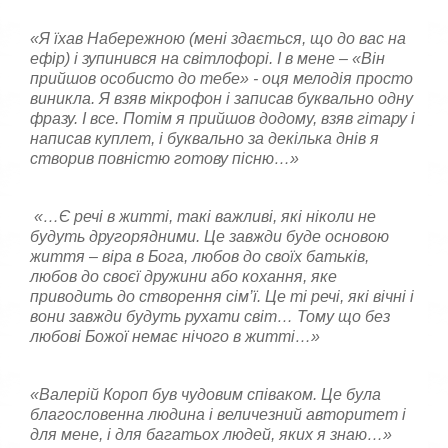
«Я їхав Набережною (мені здається, що до вас на
ефір) і зупинився на світлофорі. І в мене – «Він
прийшов особисто до тебе» - оця мелодія просто
виникла. Я взяв мікрофон і записав буквально одну
фразу. І все. Потім я прийшов додому, взяв гітару і
написав куплет, і буквально за декілька днів я
створив повністю готову пісню…»
«…Є речі в житті, такі важливі, які ніколи не
будуть другорядними. Це завжди буде основою
життя – віра в Бога, любов до своїх батьків,
любов до своєї дружини або кохання, яке
приводить до створення сім’ї. Це ті речі, які вічні і
вони завжди будуть рухати світ… Тому що без
любові Божої немає нічого в житті…»
«Валерій Короп був чудовим співаком. Це була
благословенна людина і величезний авторитет і
для мене, і для багатьох людей, яких я знаю…»