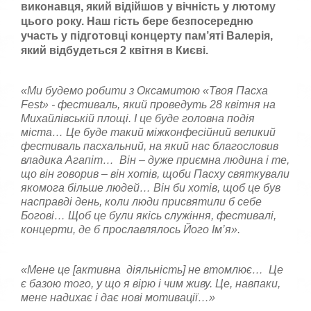
виконавця, який відійшов у вічність у лютому
цього року. Наш гість бере безпосередню
участь у підготовці концерту пам’яті Валерія,
який відбудеться 2 квітня в Києві.
«Ми будемо робити з Оксамитою «Твоя Пасха
Fest
» - фестиваль, який проведуть 28 квітня на
Михайлівській площі. І це буде головна подія
міста… Це буде такий міжконфесійний великий
фестиваль пасхальний, на який нас благословив
владика Агапіт… Він – дуже приємна людина і те,
що він говорив – він хотів, щоби Пасху святкували
якомога більше людей… Він би хотів, щоб це був
насправді день, коли люди присвятили б себе
Богові… Щоб це були якісь служіння, фестивалі,
концерти, де б прославлялось Його Ім’я».
«Мене це
[
активна діяльність
]
не втомлює… Це
є базою того, у що я вірю і чим живу. Це, навпаки,
мене надихає і дає нові мотивації…»