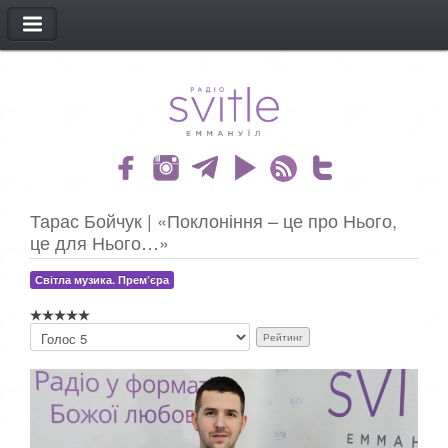
МЕНЮ
Тарас Бойчук | «Поклоніння – це про Нього,
це для Нього…»
Світла музика. Прем’єра
Б
у
д
ь
л
а
с