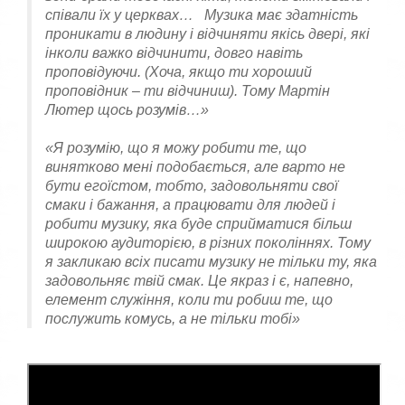
співали їх у церквах… Музика має здатність
проникати в людину і відчиняти якісь двері, які
інколи важко відчинити, довго навіть
проповідуючи. (Хоча, якщо ти хороший
проповідник – ти відчиниш). Тому Мартін
Лютер щось розумів…»
«Я розумію, що я можу робити те, що
винятково мені подобається, але варто не
бути егоїстом, тобто, задовольняти свої
смаки і бажання, а працювати для людей і
робити музику, яка буде сприйматися більш
широкою аудиторією, в різних поколіннях. Тому
я закликаю всіх писати музику не тільки ту, яка
задовольняє твій смак. Це якраз і є, напевно,
елемент служіння, коли ти робиш те, що
послужить комусь, а не тільки тобі»