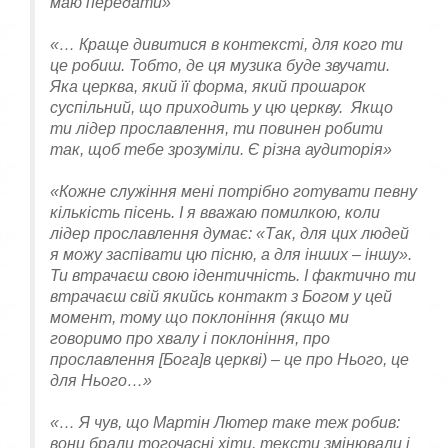
маю передати»
«… Краще дивитися в контексті, для кого ти
це робиш. Тобто, де ця музика буде звучати.
Яка церква, який її форма, який прошарок
суспільний, що приходить у цю церкву. Якщо
ти лідер прославлення, ти повинен робити
так, щоб тебе зрозуміли. Є різна аудиторія»
«Кожне служіння мені потрібно готувати певну
кількість пісень. І я вважаю помилкою, коли
лідер прославлення думає: «Так, для цих людей
я можу заспівати цю пісню, а для інших – іншу».
Ти втрачаєш свою ідентичність. І фактично ти
втрачаєш свій якийсь контакт з Богом у цей
момент, тому що поклоніння (якщо ми
говоримо про хвалу і поклоніння, про
прославлення [Бога]в церкві) – це про Нього, це
для Нього…»
«… Я чув, що Мартін Лютер таке теж робив:
вони брали тогочасні хіти, тексти змінювали і