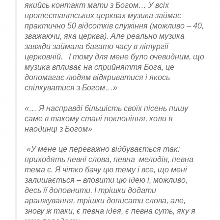
якийсь контакт мати з Богом… У всіх
протестантських церквах музика займає
практично 50 відсотків служіння (можливо – 40,
зважаючи, яка церква). Але реально музика
завжди займала багато часу в літургії
церковній. І тому для мене було очевидним, що
музика впливає на сприйняття Бога, це
допомагає людям відкриватися і якось
спілкуватися з Богом…»
«… Я насправді більшість своїх пісень пишу
саме в такому стані поклоніння, коли я
наодинці з Богом»
«У мене це переважно відбувається так:
приходять певні слова, певна мелодія, певна
тема є. Я чітко бачу цю тему і все, що мені
залишається – вловити цю ідею і, можливо,
десь її доповнити. І трішки додати
аранжування, трішки дописати слова, але,
знову ж таки, є певна ідея, є певна суть, яку я