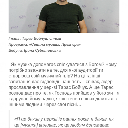
к
а
,
п
о
с
т
а
Гість: Тарас Бойчук, співак
в
Програма: «Світла музика. Прем’єра»
т
Ведуча: Ірина Суботовська
е
о
ц
Як музика допомагає спілкуватися з Богом? Чому
і
потрібно зважати на те, для якої аудиторії ти
н
створюєш свій музичний твір? На ці та інші
к
запитання дає відповідь наш гість – співак, лідер
у
прославлення у церкві Тарас Бойчук. А ще Тарас
розповідає про те, як Господь прийшов у його життя
і дарував йому надію, якою тепер співак ділиться з
іншими людьми через свої пісні…
«Я це бачив у церкві із ранніх років, я бачив, як
це [музика] впливає, як це людям допомагає