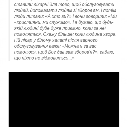
ставили лікарні для того, щоб обслуговувати
людей, допомагати людям зі здоров'ям. І потім
люди питали: «А хто ви?» І вони говорили: «Ми
- християни, ми служимо». І я думаю, що будь-
якій людині буде дуже приємно, коли за неї
помоляться. Скажу більше: коли людина хвора,
і їй лікар у білому халаті після гарного
обслуговування каже: «Можна я за вас
помолюся, щоб Бог дав вам здоров'я?», гадаю,
що ніхто не відмовиться...»