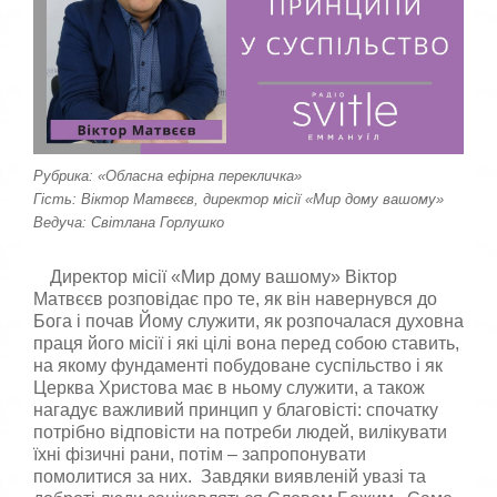
к
а
,
п
о
с
т
а
в
Рубрика: «Обласна ефірна перекличка»
т
Гість: Віктор Матвєєв, директор місії «Мир дому вашому»
е
Ведуча: Світлана Горлушко
о
ц
і
Директор місії «Мир дому вашому» Віктор
н
Матвєєв розповідає про те, як він навернувся до
к
Бога і почав Йому служити, як розпочалася духовна
у
праця його місії і які цілі вона перед собою ставить,
на якому фундаменті побудоване суспільство і як
Церква Христова має в ньому служити, а також
нагадує важливий принцип у благовісті: спочатку
потрібно відповісти на потреби людей, вилікувати
їхні фізичні рани, потім – запропонувати
помолитися за них. Завдяки виявленій увазі та