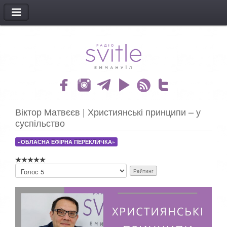
МЕНЮ
Віктор Матвєєв | Християнські принципи – у
суспільство
«ОБЛАСНА ЕФІРНА ПЕРЕКЛИЧКА»
Б
у
д
ь
л
а
с