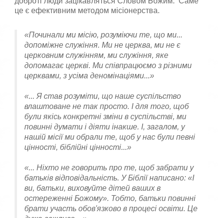
доброті люди зацікавляться Словом Божим. Саме
це є ефективним методом місіонерства.
«Починали ми місію, розуміючи те, що ми...
допоміжне служіння. Ми не церква, ми не є
церковним служінням, ми служіння, яке
допомагає церкві. Ми співпрацюємо з різними
церквами, з усіма деномінаціями...»
«... Я став розуміти, що наше суспільство
влаштоване не так просто. І для того, щоб
були якісь конкретні зміни в суспільстві, ми
повинні думати і діяти інакше. І, загалом, у
нашій місії ми обрали те, щоб у нас були певні
цінності, біблійні цінності...»
«... Ніхто не говорить про те, щоб забрати у
батьків відповідальність. У Біблії написано: «І
ви, батьки, виховуйте дітей ваших в
остереженні Божому». Тобто, батьки повинні
брати участь обов'язково в процесі освіти. Це