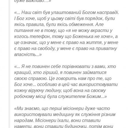
дуже важливо…»
«... Наш світ був улаштований Богом насправді.
І Бог хоче, щоб у цьому світі був порядок, були
якісь правила, були якісь обмеження. Але
питання не в тому, що «я не можу вкрасти у
когось телефон, тому що Боженька не хоче», а
це означає, що у мене є право на життя, у мене
є право на свободу, у мене є право на приватну
власність...»
«... Я не повинен себе порівнювати з вами, хто
кращий, хто гірший, я повинен займатися
своєю справою. Це говорить нам про те, що
Бог хоче... особливо в цей час використовувати
кожну віруючу людину, щоб вона на своєму
робочому місці була служителем Божим...»
«Ми знаємо, що перші місіонери дуже часто
використовували медицину як служіння різним
народам. Місіонери їхали, вони ставили
намети, вони ставили будиночки, потім вони