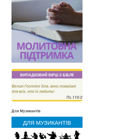
ВИПАДКОВИЙ ВІРШ З БІБЛІЇ
Великі Господні діла, вони пожадані
для всіх, хто їх любить!
Пс.110:2
Для Музикантiв
ДЛЯ МУЗИКАНТIВ