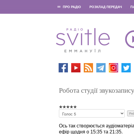
ПРО РАДІО
РОЗКЛАД ПЕРЕДАЧ
П
Робота студії звукозапис
Б
у
д
Ось так створюється аудіоматеріа
ь
ефір щодня о 15:35 та 21:35.
л