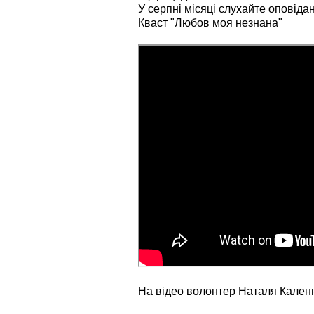
У серпні місяці слухайте оповід
а
с
Кваст "Любов моя незнана"
к
а
,
п
о
с
т
а
в
т
е
о
ц
і
н
к
у
На відео волонтер Наталя Кален