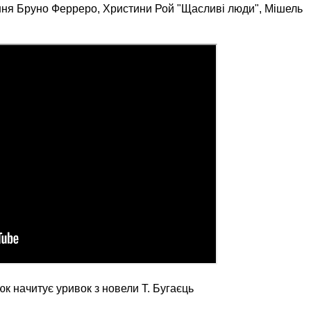
ання Бруно Ферреро, Христини Рой "Щасливі люди", Мішель
юк начитує
уривок з новели Т. Бугаєць