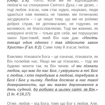
(Одкр. 2:4)
. Тобто, коли ми не відповідаємо
любов’ю на спонукання Святого Духа, і не діємо, –
тоді любов згасає, нам стає нудно, нецікаво, люди
здаються нам якимись не такими, ми починаємо
засуджувати – і це лише тому, що ми не робимо
добрих справ, не допомагаємо, не годуємо, не
молимося, не благословляємо. Тоді ми живемо, як
невіруючі егоїсти – тільки для себе, ми порушуємо
закон Христовий, який Він нам дав:
«
Hо­сiть
тягарi один одного i так здiйсните закон
Христа
» (Гал. 6:2)
. Саме тому й згасає любов.
Важливо пізнавати Бога – це означає, пізнавати, як
Він полюбив нас. Якщо ми це пізнаємо, – тоді ми
будемо чинити так, як Він чинив:
«I ми пiзнали
любов, що має до нас Бог, i увiрували в неї. Бог
є любов, i хто перебуває в любовi, перебуває в
Бозi i Бог у ньому. Любов досягає в нас такої
довершености, що ми маємо дерзновення в
день судний,
бо робимо в цьому свiтi, як Вiн
.»
(1 Ін. 4:16,17)
.
Отже, любов – від Бога, тому що Бог є любов. Але,