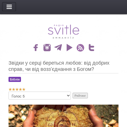
МЕНЮ
Звідки у серці береться любов: від добрих
справ, чи від возз’єднання з Богом?
Біблія
Р
Б
е
у
й
д
т
ь
и
л
н
а
г
с