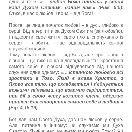
одне й те ж:
«… любов Божа влилась у серця
нашi Духом Святим, даним нам.» (Рим. 5:5)
.
Отже, в нас є любов, і вона – від Бога!
Проте, це лише початок любові – в дусі, глибоко в
серці! Відтепер, піти за Духом Святим (за любов’ю),
і підкорити своє життя, свою плоть спонуканню із
серця – любити, – це відповідальність кожної
віруючої людини.
Тому, початок любові – від Бога, але, зростання в
любові – це вже наша відповідальність! Зростання
самого себе в любові відбувається від нашого
служіння одне одному:
«… iстинною любов’ю всi
зростали в Того, Який є глава Христос, з
Якого все тiло, що складається i з’єднується
всякими зв’язками, що взаємно скрiп­люються,
при дiї в свою чергу кож­ного члена, одержує
прирiст для створення самого себе в любовi.»
(Еф. 4:15,16)
.
Бог дав нам Свого Духа, дав нам любов у серце.
Але, питання в іншому: чи слухаємо ми Духа
Святого, Який в нас, чи чуємо ми любов Божу? Чи