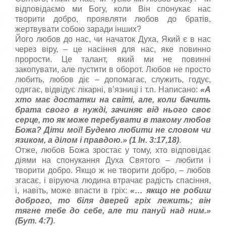
відповідаємо ми Богу, коли Він спонукає нас
творити добро, проявляти любов до братів,
жертвувати собою заради інших?
Його любов до нас, чи начаток Духа, Який є в нас
через віру, – це насіння для нас, яке повинно
прорости. Це талант, який ми не повинні
закопувати, але пустити в оборот. Любов не просто
любить, любов діє – допомагає, служить, годує,
одягає, відвідує лікарні, в’язниці і т.п. Написано:
«
А
хто має достат­ки на свiтi, але, коли бачить
брата свого в нуждi, зачиняє вiд нього своє
серце, то як може перебувати в такому любов
Божа? Дiти мої! Будемо любити не словом чи
язиком, а дiлом i правдою.
» (1 Ін. 3:17,18)
.
Отже, любов Божа зростає у тому, хто відповідає
діями на спонукання Духа Святого – любити і
творити добро. Якщо ж не творити добро, – любов
згасає, і віруюча людина втрачає радість спасіння,
і, навіть, може впасти в гріх:
«…
якщо не робиш
доброго, то біля дверей гріх лежить; він
тягне тебе до себе, але ти пануй над ним.
»
(Бут. 4:7)
.