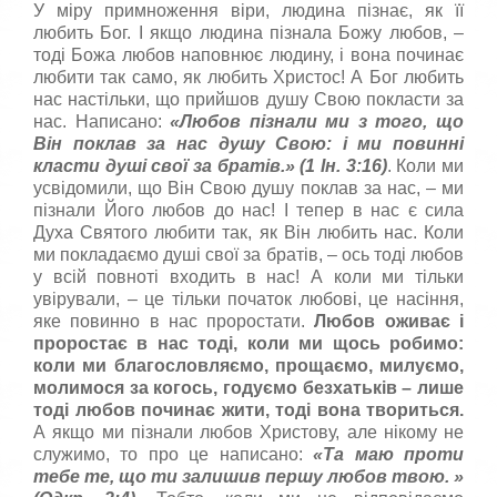
У міру примноження віри, людина пізнає, як її
любить Бог. І якщо людина пізнала Божу любов, –
тоді Божа любов наповнює людину, і вона починає
любити так само, як любить Христос! А Бог любить
нас настільки, що прийшов душу Свою покласти за
нас. Написано:
«
Любов пiзнали ми з того, що
Вiн поклав за нас душу Свою: i ми повиннi
класти душi свої за братiв.
» (1 Ін. 3:16)
. Коли ми
усвідомили, що Він Свою душу поклав за нас, – ми
пізнали Його любов до нас! І тепер в нас є сила
Духа Святого любити так, як Він любить нас. Коли
ми покладаємо душі свої за братів, – ось тоді любов
у всій повноті входить в нас! А коли ми тільки
увірували, – це тільки початок любові, це насіння,
яке повинно в нас проростати.
Любов оживає і
проростає в нас тоді, коли ми щось робимо:
коли ми благословляємо, прощаємо, милуємо,
молимося за когось, годуємо безхатьків – лише
тоді любов починає жити, тоді вона твориться.
А якщо ми пізнали любов Христову, але нікому не
служимо, то про це написано:
«
Та маю проти
тебе те, що ти залишив першу любов твою.
»