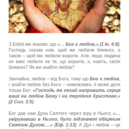
к
к
о
а
р
,
п
и
о
с
с
т
т
у
а
в
в
З Біблії ми знаємо, що
«… Бог є любов.» (1 Ін. 4:8)
.
а
т
Господь сказав нам, щоб ми любили ближніх, а
ч
е
також – щоб ми любили ворогів. Але, якщо людина
а
о
не вміє любити не те, що ворогів, а, навіть, своїх
:
ц
ближніх? Як же знайти любов?
і
н
5
Звичайно, любов – від Бога, тому що
Бог є любов
,
к
і знайти любов без Бога – неможливо, її може дати
у
/
тільки Бог:
«Господь же нехай направить серця
вашi на любов Божу i на терпiння Христове.»
5
(2 Сол. 3:5)
.
Бог дав нам Духа Святого через віру в Нього:
«…
увiрувавши в Hього, були вiдзначенi обiцяним
Святим Духом,…» (Еф. 1:13)
. А Дух і любов – це