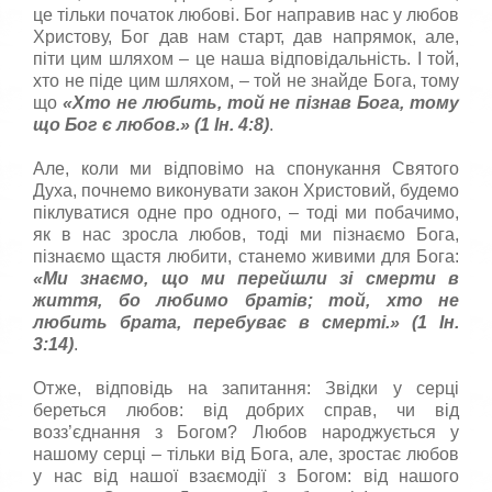
це тільки початок любові. Бог направив нас у любов
Христову, Бог дав нам старт, дав напрямок, але,
піти цим шляхом – це наша відповідальність. І той,
хто не піде цим шляхом, – той не знайде Бога, тому
що
«
Хто не любить, той не пiзнав Бога, тому
що Бог є любов.
» (1 Ін. 4:8)
.
Але, коли ми відповімо на спонукання Святого
Духа, почнемо виконувати закон Христовий, будемо
піклуватися одне про одного, – тоді ми побачимо,
як в нас зросла любов, тоді ми пізнаємо Бога,
пізнаємо щастя любити, станемо живими для Бога:
«
Ми знаємо, що ми перейшли зi смерти в
життя, бо любимо братiв; той, хто не
любить брата, перебуває в смертi.
» (1 Ін.
3:14)
.
Отже, відповідь на запитання: Звідки у серці
береться любов: від добрих справ, чи від
возз’єднання з Богом? Любов народжується у
нашому серці – тільки від Бога, але, зростає любов
у нас від нашої взаємодії з Богом: від нашого