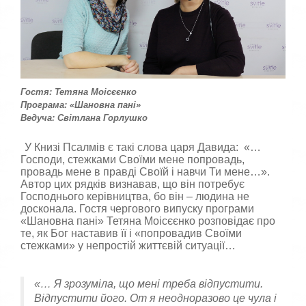
к
а
,
п
о
с
т
а
Гостя: Тетяна Моісєєнко
в
Програма: «Шановна пані»
т
Ведуча: Світлана Горлушко
е
о
У Книзі Псалмів є такі слова царя Давида: «…
ц
Господи, стежками Своїми мене попровадь,
і
провадь мене в правді Своїй і навчи Ти мене…».
н
Автор цих рядків визнавав, що він потребує
к
Господнього керівництва, бо він – людина не
у
досконала. Гостя чергового випуску програми
«Шановна пані» Тетяна Моісєєнко розповідає про
те, як Бог наставив її і «попровадив Своїми
стежками» у непростій життєвій ситуації…
«… Я зрозуміла, що мені треба відпустити.
Відпустити його. От я неодноразово це чула і