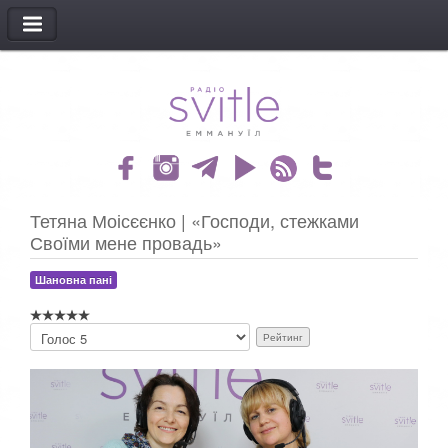
МЕНЮ
Тетяна Моісєєнко | «Господи, стежками
Своїми мене провадь»
Шановна пані
Б
у
д
ь
л
а
с