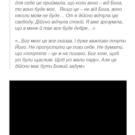
для себе це приймала, що коли воно – від Бога,
то воно буде моє. Якщо це – не від Бога, воно
ніколи моїм не буде… От я дійсно відчула цю
свободу. Дійсно відчула спокій. Я вже зрозуміла,
що в мене й так все буде добре…»
«...Бог мені це все сказав. І дуже важливо почути
Його. Не пропустити це повз себе. Не думати,
що «почуття – це ж не погано. Бог хоче, щоб
усі були щасливі. Щоб усі мали пару». Але це
дійсно має бути Божий задум»