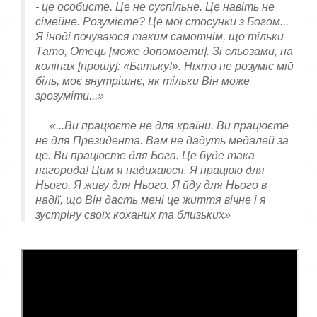
- це особисте. Це не суспільне. Це навіть не
сімейне. Розумієте? Це мої стосунки з Богом...
Я іноді почуваюся таким самотнім, що тільки
Тато, Отець [може допомогти]. Зі сльозами, на
колінах [прошу]: «Батьку!». Ніхто не розуміє мій
біль, моє внутрішнє, як тільки Він може
зрозуміти...»
«...Ви працюєте не для країни. Ви працюєте
не для Президента. Вам не дадуть медалей за
це. Ви працюєте для Бога. Це буде така
нагорода! Цим я надихаюся. Я працюю для
Нього. Я живу для Нього. Я йду для Нього в
надії, що Він дасть мені це життя вічне і я
зустріну своїх коханих та близьких»