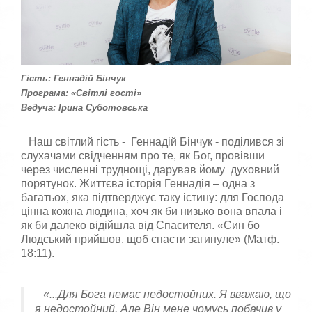
о
а
р
,
п
и
о
с
с
т
т
у
а
Гість: Геннадій Бінчук
в
в
Програма: «Світлі гості»
а
т
Ведуча: Ірина Суботовська
ч
е
а
о
:
ц
Наш світлий гість - Геннадій Бінчук - поділився зі
і
слухачами свідченням про те, як Бог, провівши
н
5
через численні труднощі, дарував йому духовний
к
порятунок. Життєва історія Геннадія – одна з
у
/
багатьох, яка підтверджує таку істину: для Господа
цінна кожна людина, хоч як би низько вона впала і
5
як би далеко відійшла від Спасителя. «Син бо
Людський прийшов, щоб спасти загинуле» (Матф.
18:11).
«...Для Бога немає недостойних. Я вважаю, що
я недостойний. Але Він мене чомусь побачив у