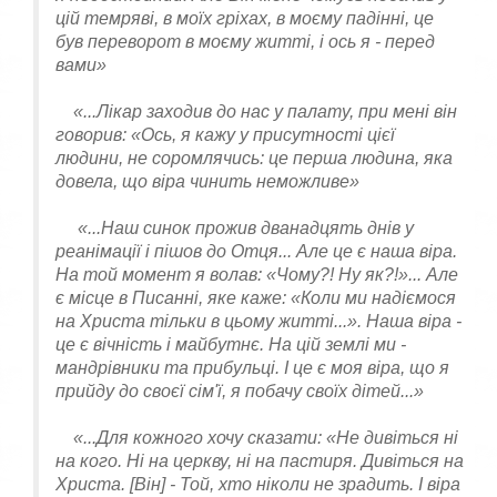
цій темряві, в моїх гріхах, в моєму падінні, це
був переворот в моєму житті, і ось я - перед
вами»
«...Лікар заходив до нас у палату, при мені він
говорив: «Ось, я кажу у присутності цієї
людини, не соромлячись: це перша людина, яка
довела, що віра чинить неможливе»
«...Наш синок прожив дванадцять днів у
реанімації і пішов до Отця... Але це є наша віра.
На той момент я волав: «Чому?! Ну як?!»... Але
є місце в Писанні, яке каже: «Коли ми надіємося
на Христа тільки в цьому житті...». Наша віра -
це є вічність і майбутнє. На цій землі ми -
мандрівники та прибульці. І це є моя віра, що я
прийду до своєї сім'ї, я побачу своїх дітей...»
«...Для кожного хочу сказати: «Не дивіться ні
на кого. Ні на церкву, ні на пастиря. Дивіться на
Христа. [Він] - Той, хто ніколи не зрадить. І віра