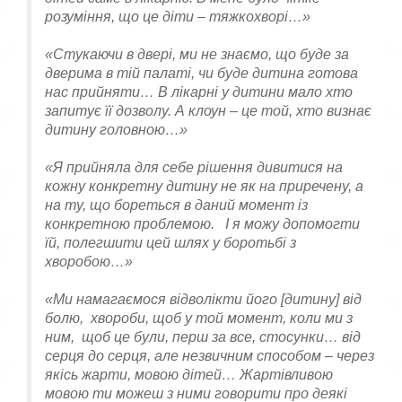
розуміння, що це діти – тяжкохворі…»
«Стукаючи в двері, ми не знаємо, що буде за
дверима в тій палаті, чи буде дитина готова
нас прийняти… В лікарні у дитини мало хто
запитує її дозволу. А клоун – це той, хто визнає
дитину головною…»
«Я прийняла для себе рішення дивитися на
кожну конкретну дитину не як на приречену, а
на ту, що бореться в даний момент із
конкретною проблемою. І я можу допомогти
їй, полегшити цей шлях у боротьбі з
хворобою…»
«Ми намагаємося відволікти його [дитину] від
болю, хвороби, щоб у той момент, коли ми з
ним, щоб це були, перш за все, стосунки… від
серця до серця, але незвичним способом – через
якісь жарти, мовою дітей… Жартівливою
мовою ти можеш з ними говорити про деякі