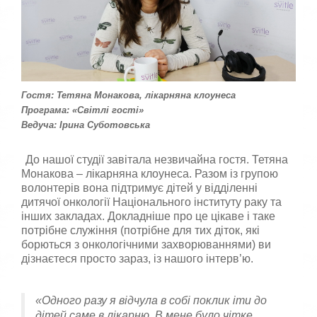
к
а
,
п
о
с
т
а
Гостя: Тетяна Монакова, лікарняна клоунеса
в
Програма: «Світлі гості»
т
Ведуча: Ірина Суботовська
е
о
ц
До нашої студії завітала незвичайна гостя. Тетяна
і
Монакова – лікарняна клоунеса. Разом із групою
н
волонтерів вона підтримує дітей у відділенні
к
дитячої онкології Національного інституту раку та
у
інших закладах. Докладніше про це цікаве і таке
потрібне служіння (потрібне для тих діток, які
борються з онкологічними захворюваннями) ви
дізнаєтеся просто зараз, із нашого інтерв’ю.
«Одного разу я відчула в собі поклик іти до
дітей саме в лікарню. В мене було чітке