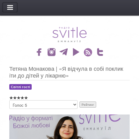
МЕНЮ
Тетяна Монакова | «Я відчула в собі поклик
іти до дітей у лікарню»
Світлі гості
Б
у
д
ь
л
а
с