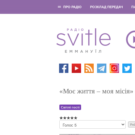
ПРО РАДІО
РОЗКЛАД ПЕРЕДАЧ
П
«Моє життя – моя місія» 
Світлі гості
Б
у
д