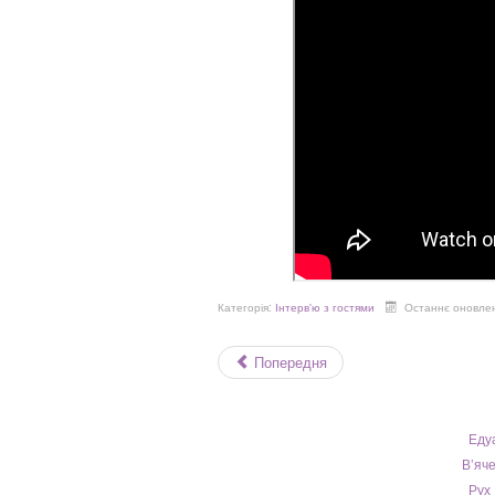
Категорія:
Інтерв'ю з гостями
Останнє оновлен
Попередня
Едуа
В’яче
Рух