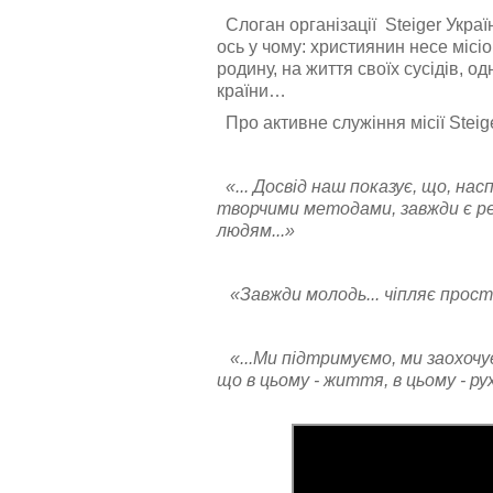
Слоган організації Steiger Украї
ось у чому: християнин несе місі
родину, на життя своїх сусідів, од
країни…
Про активне служіння місії Steige
«... Досвід наш показує, що, нас
творчими методами, завжди є ре
людям...»
«Завжди молодь... чіпляє проста,
«...Ми підтримуємо, ми заохочує
що в цьому - життя, в цьому - р