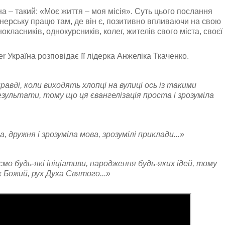
на – такий: «Моє життя – моя місія». Суть цього послання
онерську працю там, де він є, позитивно впливаючи на свою
нокласників, однокурсників, колег, жителів свого міста, своєї
r Україна розповідає її лідерка Анжеліка Ткаченко.
правді, коли виходять хлопці на вулиці ось із такими
зультати, тому що ця євангелізація проста і зрозуміла
 дружня і зрозуміла мова, зрозумілі приклади...»
мо будь-які ініціативи, народження будь-яких ідей, тому
ух Божий, рух Духа Святого...»