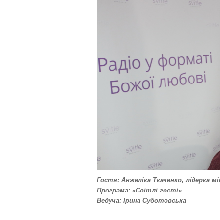
ь
л
а
с
к
а
,
п
о
с
т
а
в
т
е
о
ц
і
н
к
Гостя: Анжеліка Ткаченко, лідерка міс
у
Програма: «Світлі гості»
Ведуча: Ірина Суботовська