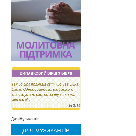
ВИПАДКОВИЙ ВІРШ З БІБЛІЇ
Так бо Бог полюбив світ, що дав Сина
Свого Однородженого, щоб кожен,
хто вірує в Нього, не згинув, але мав
життя вічне.
Ів 3:16
Для Музикантiв
ДЛЯ МУЗИКАНТIВ