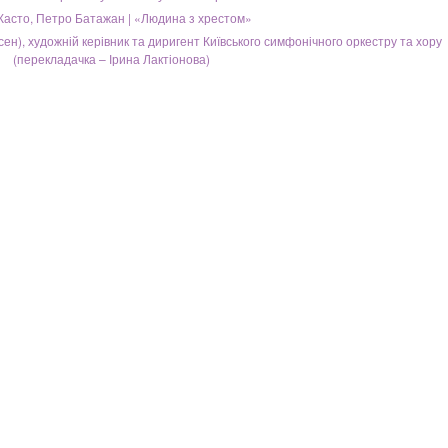
 Касто, Петро Батажан | «Людина з хрестом»
ен), художній керівник та диригент Київського симфонічного оркестру та хору
(перекладачка – Ірина Лактіонова)