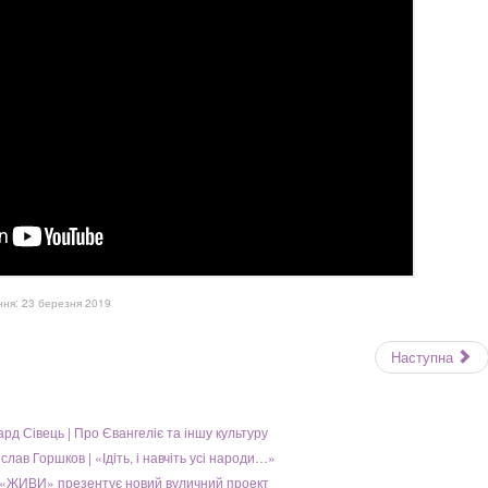
ня: 23 березня 2019
Наступна
рд Сівець | Про Євангеліє та іншу культуру
слав Горшков | «Ідіть, і навчіть усі народи…»
 «ЖИВИ» презентує новий вуличний проект