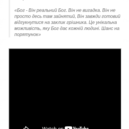
«Бог - Він реальний Бог. Він не вигадка. Він не
просто десь там зайнятий, Він завжди готовий
відгукнутися на заклик грішника. Це унікальна
можливість, яку Бог дає кожній людині. Шанс на
порятунок»