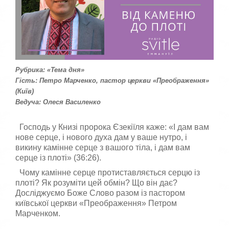
а
,
п
о
с
т
а
в
Рубрика: «Тема дня»
т
Гість: Петро Марченко, пастор церкви «Преображення»
е
(Київ)
о
Ведуча: Олеся Василенко
ц
і
н
Господь у Книзі пророка Єзекіїля каже: «І дам вам
к
нове серце, і нового духа дам у ваше нутро, і
у
викину камінне серце з вашого тіла, і дам вам
серце із плоті» (36:26).
Чому камінне серце протиставляється серцю із
плоті? Як розуміти цей обмін? Що він дає?
Досліджуємо Боже Слово разом із пастором
київської церкви «Преображення» Петром
Марченком.