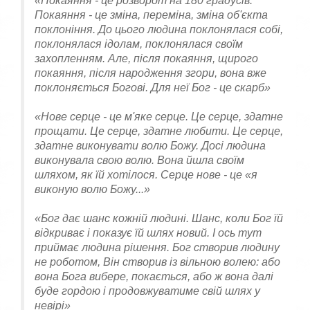
«Покаяння - це розворот на 180 градусів.
Покаяння - це зміна, переміна, зміна об'єкта
поклоніння. До цього людина поклонялася собі,
поклонялася ідолам, поклонялася своїм
захопленням. Але, після покаяння, щирого
покаяння, після народження згори, вона вже
поклоняється Богові. Для неї Бог - це скарб»
«Нове серце - це м'яке серце. Це серце, здатне
прощати. Це серце, здатне любити. Це серце,
здатне виконувати волю Божу. Досі людина
виконувала свою волю. Вона йшла своїм
шляхом, як їй хотілося. Серце нове - це «я
виконую волю Божу...»
«Бог дає шанс кожній людині. Шанс, коли Бог їй
відкриває і показує їй шлях новий. І ось тут
приймає людина рішення. Бог створив людину
не роботом, Він створив із вільною волею: або
вона Бога вибере, покається, або ж вона далі
буде гордою і продовжуватиме свій шлях у
невірі»