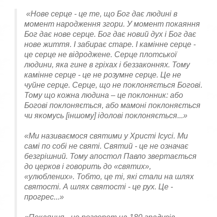
«Нове серце - це те, що Бог дає людині в
момент народження згори. У момент покаяння
Бог дає нове серце. Бог дає новий дух і Бог дає
нове життя. І забирає старе. І камінне серце -
це серце не відроджене. Серце плотсько
ї
людини, яка гине в гріхах і беззаконнях. Тому
камінне серце - це не розумне серце. Це не
чуйне серце. Серце, що не поклоняється Богові.
Тому що кожна людина – це поклонник: або
Богові поклоняється, або мамоні поклоняється
чи якомусь [іншому] ідолові поклоняється...»
«Ми називаємося святими у Христі Ісусі. Ми
самі по собі не святі. Святий - це не означає
безгрішний. Тому апостол Павло звертається
до церков і говорить до «святих»,
«улюблених». Тобто, це ті, які стали на шлях
святості. А шлях святості - це рух. Це -
прогрес...»