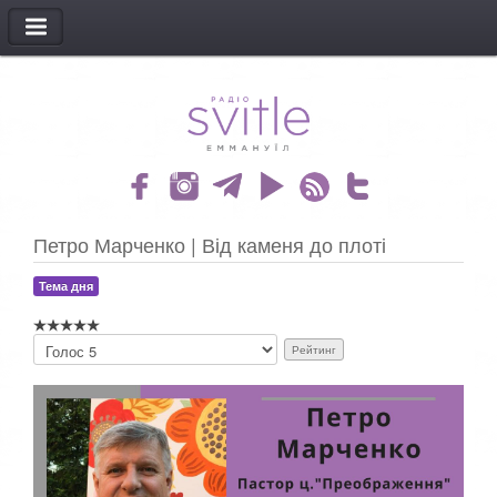
МЕНЮ
Петро Марченко | Від каменя до плоті
Тема дня
Б
у
д
ь
л
а
с
к