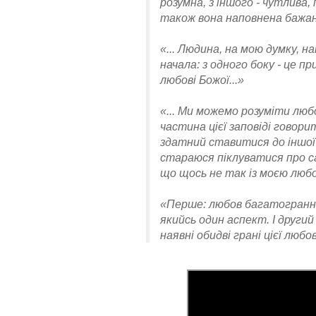
розумна, з іншого - чутлива, 
також вона наповнена бажан
«... Людина, на мою думку, н
начала: з одного боку - це п
любові Божої...»
«... Ми можемо розуміти любо
частина цієї заповіді говори
здатний ставитися до іншої
стараюся піклуватися про с
що щось не так із моєю любов
«Перше: любов багатогранна,
якийсь один аспект. І други
наявні обидві грані цієї любов