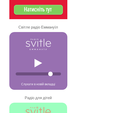
Світле радіо Еммануїл
Слухати в новій вкладці
Радіо для дітей