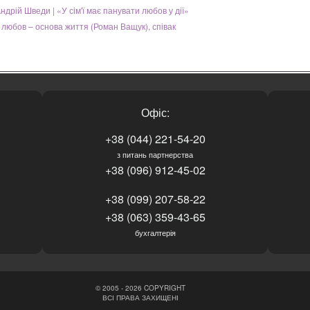
Андрій Шведи | «У сім'ї має панувати любов у дії»
любов – основа життя (Роман Ващук), співак
Офіс:
+38 (044) 221-54-20
з питань партнерства
+38 (096) 912-45-02
+38 (099) 207-58-22
+38 (063) 359-43-65
бухгалтерія
© 2005 - 2026 COPYRIGHT
ВСІ ПРАВА ЗАХИЩЕНІ