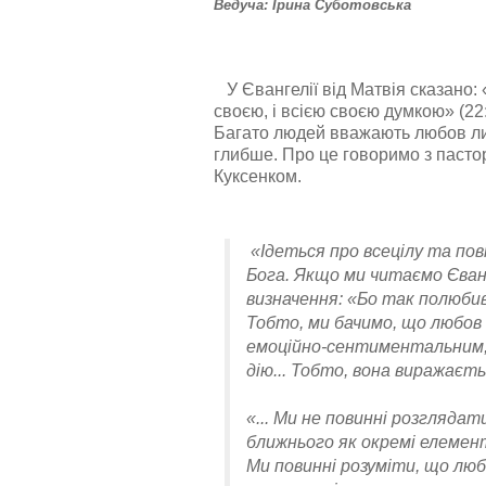
Ведуча: Ірина Суботовська
У Євангелії від Матвія сказано: 
своєю, і всією своєю думкою» (2
Багато людей вважають любов ли
глибше. Про це говоримо з паст
Куксенком.
«Ідеться про всецілу та пов
Бога. Якщо ми читаємо Єванге
визначення: «Бо так полюбив
Тобто, ми бачимо, що любов
емоційно-сентиментальним, 
дію... Тобто, вона виражаєть
«... Ми не повинні розгляда
ближнього як окремі елементи
Ми повинні розуміти, що любо