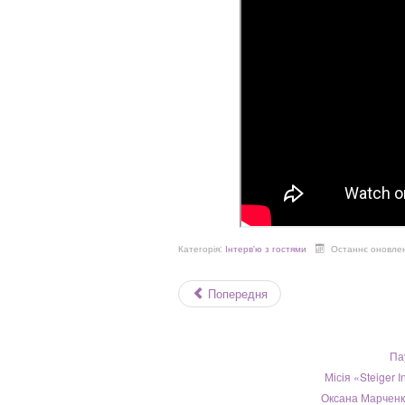
Категорія:
Інтерв'ю з гостями
Останнє оновлен
Попередня
Па
Місія «Steiger I
Оксана Марченко