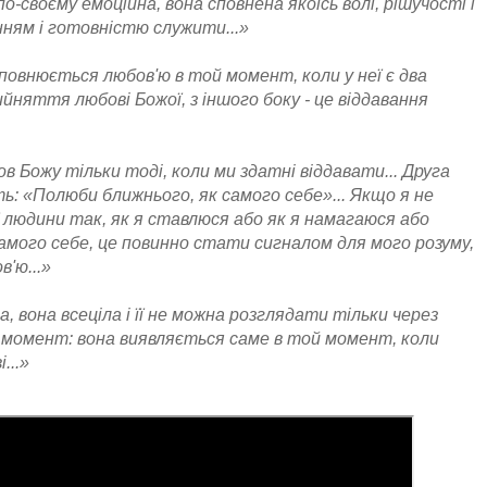
по-своєму емоційна, вона сповнена якоїсь волі, рішучості і
ням і готовністю служити...»
аповнюється любов'ю в той момент, коли у неї є два
рийняття любові Божої, з іншого боку - це віддавання
в Божу тільки тоді, коли ми здатні віддавати... Друга
ть: «Полюби ближнього, як самого себе»... Якщо я не
 людини так, як я ставлюся або як я намагаюся або
амого себе, це повинно стати сигналом для мого розуму,
'ю...»
 вона всеціла і її не можна розглядати тільки через
й момент: вона виявляється саме в той момент, коли
і...»