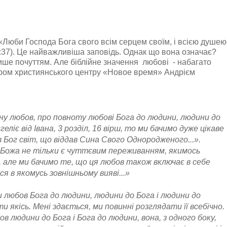
«Люби Господа Бога свого всім серцем своїм, і всією душею
2:37). Це найважливіша заповідь. Однак що вона означає?
ше почуттям. Але біблійне значення любові - набагато
ором християнського центру «Новое время» Андрієм
ну любов, про повноту любові Бога до людини, людини до
ліє від Івана, 3 розділ, 16 вірш, то ми бачимо дуже цікаве
 Бог світ, що віддав Сина Свого Однородженого...».
 Божа не тільки є чуттєвим переживанням, якимось
але ми бачимо те, що ця любов також включає в себе
ся в якомусь зовнішньому вияві...»
ти любов Бога до людини, людини до Бога і людини до
 якісь. Мені здається, ми повинні розглядати її всебічно.
в людини до Бога і Бога до людини, вона, з одного боку,