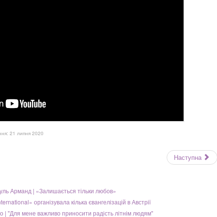
ня: 21 липня 2020
Наступна
уль Арманд | «Залишається тільки любов»
nternational» організувала кілька євангелізацій в Австрії
 | "Для мене важливо приносити радість літнім людям"