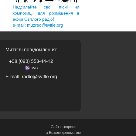
Надсилайте свої пісні чи
композиції для розміщення в
ефірі Світлого радіо!
e-mail: muzred@svitle.org
Миттєві повідомлення:
+38 (093) 558-44-12
SMS
E-mail: radio@svitle.org
Сайт створено
з Божою допомогою