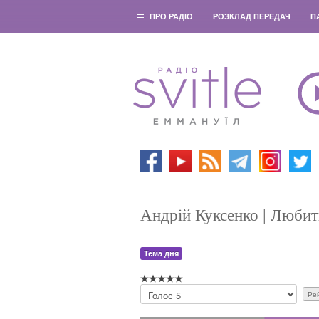
ПРО РАДІО
РОЗКЛАД ПЕРЕДАЧ
П
Андрій Куксенко | Любит
Тема дня
Б
у
д