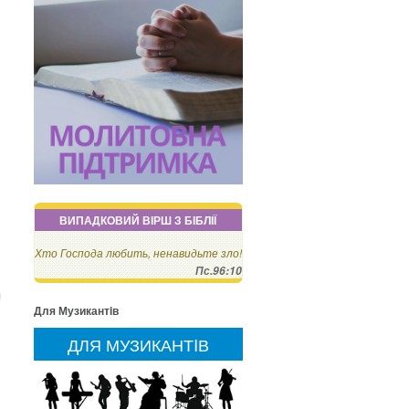
ВИПАДКОВИЙ ВІРШ З БІБЛІЇ
Хто Господа любить, ненавидьте зло!
Пс.96:10
Для Музикантiв
ДЛЯ МУЗИКАНТIВ