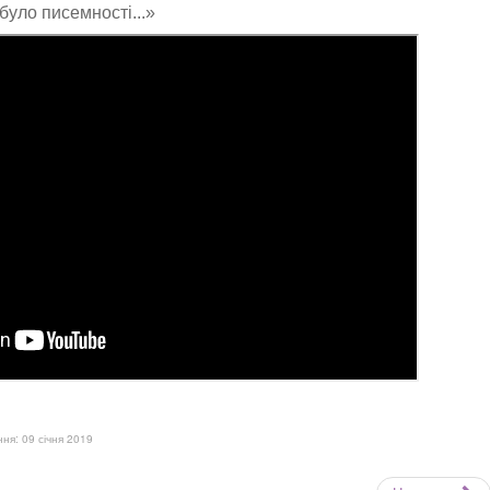
було писемності...»
я: 09 січня 2019