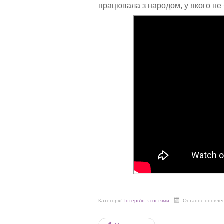
працювала з народом, у якого не 
Категорія:
Інтерв'ю з гостями
Останнє оновленн