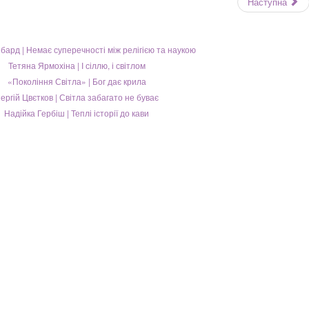
Наступна
бард | Немає суперечності між релігією та наукою
Тетяна Ярмохіна | І сіллю, і світлом
«Покоління Світла» | Бог дає крила
ергій Цвєтков | Світла забагато не буває
Надійка Гербіш | Теплі історії до кави