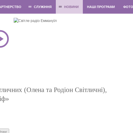
АРТНЕРСТВО
СЛУЖІННЯ
НОВИНИ
НАШІ ПРОГРАМИ
ФОТ
тличних (Олена та Родіон Світличні),
іф»