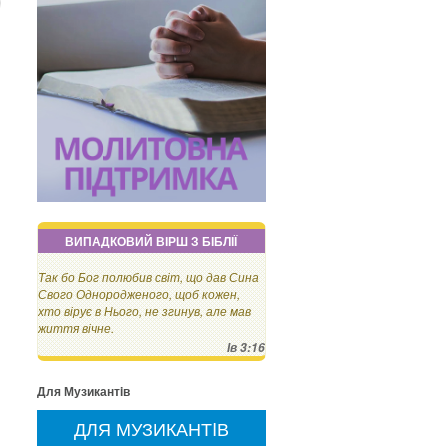
ВИПАДКОВИЙ ВІРШ З БІБЛІЇ
Так бо Бог полюбив світ, що дав Сина
Свого Однородженого, щоб кожен,
хто вірує в Нього, не згинув, але мав
життя вічне.
Ів 3:16
Для Музикантiв
ДЛЯ МУЗИКАНТIВ