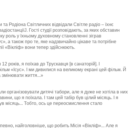
та Родіона Світличних відвідали Світле радіо – їхнє
адіостанціїJ. Гості студії розповідають, за яких обставин
ку роль у їхньому духовному становленні зіграв
с», а також про те, яке надзвичайно цікаве та потрібне
блії «Вікліф» вони тепер здійснюють.
12 років, я поїхав до Трускавця [в санаторій]. І
льм «Ісус». І ми дивилися на великому екрані цей фільм. Й
а змінювати життя...»
чали організовувати дитячі табори, але я дуже не хотіла в них
авини, що я поїхала. І там цей табір був цілий місяць. І я
в місяць... Тобто, ось це переосмислення стало
напевно, найголовніше, що робить Місія «Вікліф»... Але я