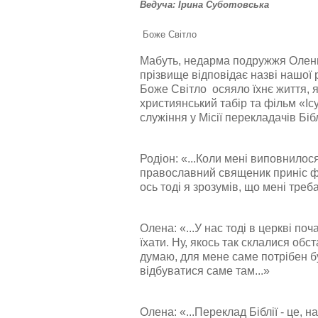
Ведуча: Ірина Суботовська
Боже Світло
Мабуть, недарма подружжя Олени 
прізвище відповідає назві нашої р
Боже Світло осяяло їхнє життя, я
християнський табір та фільм «Ісу
служіння у Місії перекладачів Бі
Родіон: «...Коли мені виповнилося 
православний священик приніс фі
ось тоді я зрозумів, що мені треб
Олена: «...У нас тоді в церкві по
їхати. Ну, якось так склалися обст
думаю, для мене саме потрібен бу
відбуватися саме там...»
Олена: «...Переклад Біблії - це, 