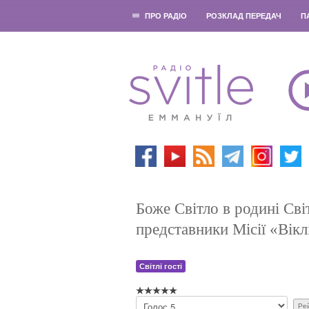
ПРО РАДІО
РОЗКЛАД ПЕРЕДАЧ
П
Боже Світло в родині Сві
представники Місії «Вікл
Світлі гості
Б